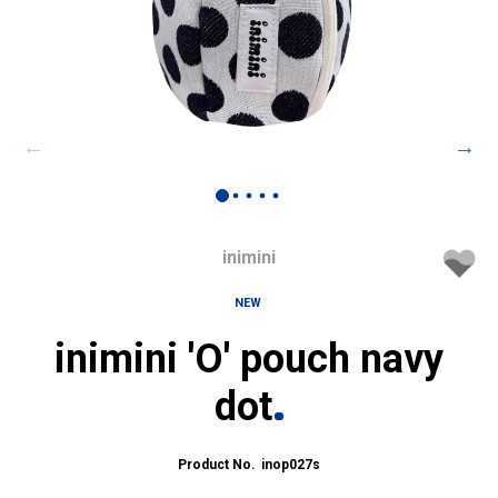
inimini
NEW
inimini 'O' pouch navy
dot
inop027s