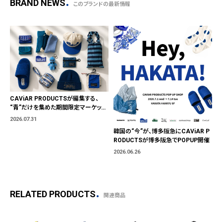
BRAND NEWS
このブランドの最新情報
CAViAR PRODUCTSが編集する、
“青”だけを集めた期間限定マーケット
「BLUE MARKET」が横浜に。ブランド
2026.07.31
ではなく、"色"から出会う。
韓国の“今”が、博多阪急にCAViAR P
RODUCTSが博多阪急でPOPUP開催
2026.06.26
RELATED PRODUCTS
関連商品