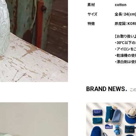
cotton
全長：24(cm
原産国：KOR
【お取り扱い
・30℃以下
・アイロンを
・乾燥機の使
・漂白剤は使
BRAND NEWS
こ