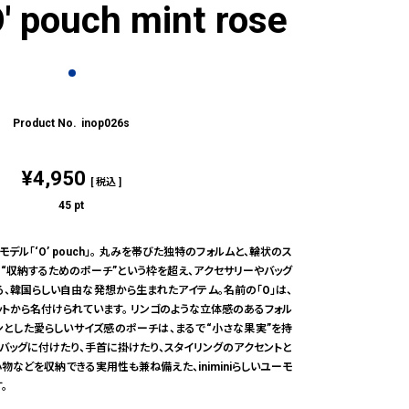
O' pouch mint rose
inop026s
¥
4,950
税込
45
pt
ーモデル「‘O’ pouch」。 丸みを帯びた独特のフォルムと、輪状のス
 “収納するためのポーチ”という枠を超え、アクセサリーやバッグ
、韓国らしい自由な発想から生まれたアイテム。名前の「O」は、
トから名付けられています。 リンゴのような立体感のあるフォル
ンとした愛らしいサイズ感のポーチは、まるで“小さな果実”を持
 バッグに付けたり、手首に掛けたり、スタイリングのアクセントと
物などを収納できる実用性も兼ね備えた、iniminiらしいユーモ
。