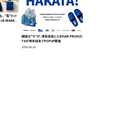
る、 “青”だけ
E MARKE
"色"から出会
韓国の“今”が、博多阪急にCAViAR PRODUC
TSが博多阪急でPOPUP開催
2026.06.26