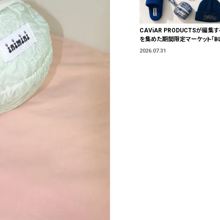
CAViAR PRODUCTSが編集す
を集めた期間限定マーケット「BLU
T」が横浜に。ブランドではなく、
2026.07.31
う。