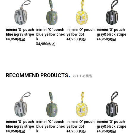
inimini 'O' pouch
inimini 'O' pouch
inimini 'O' pouch
inimini 'O' pouch
ini
blue&gray stripe
blue yellow chec
yellow dot
gray&black stripe
pin
¥
4,950
k
¥
4,950
¥
4,950
¥
4,
(税込)
(税込)
(税込)
¥
4,950
(税込)
RECOMMEND PRODUCTS
おすすめ商品
inimini 'O' pouch
inimini 'O' pouch
inimini 'O' pouch
inimini 'O' pouch
ini
blue&gray stripe
blue yellow chec
yellow dot
gray&black stripe
pin
¥
4,950
k
¥
4,950
¥
4,950
¥
4,
(税込)
(税込)
(税込)