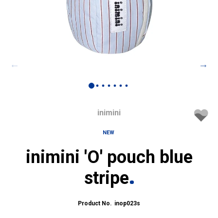
inimini
NEW
inimini 'O' pouch blue
stripe
inop023s