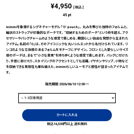
¥
4,950
税込
45
pt
iniminiを象徴するシグネチャーモデル「‘O’ pouch」。 丸みを帯びた独特のフォルムと、
輪状のストラップが印象的なポーチです。 “収納するためのポーチ”という枠を超え、アク
セサリーやバッグチャームのような感覚で楽しめる、韓国らしい自由な発想から生まれた
アイテム。名前の「O」は、そのアイコニックな丸いシルエットから名付けられています。 リ
ンゴのような立体感のあるフォルムをモチーフにデザイン。 コロンとした愛らしいサイズ
感のポーチは、まるで“小さな果実”を持ち歩くような感覚で楽しめます。 バッグに付けた
り、手首に掛けたり、スタイリングのアクセントとしても活躍。イヤホンやリップ、小物など
を収納できる実用性も兼ね備えた、iniminiらしいユーモアと感性が詰まったアイテムで
す。
販売期間
2026/06/10 12:00
〜
カートに入れる
税込16,500円以上 送料無料