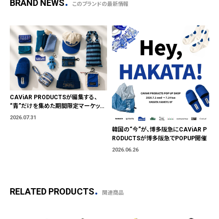
BRAND NEWS
このブランドの最新情報
CAViAR PRODUCTSが編集する、
“青”だけを集めた期間限定マーケット
「BLUE MARKET」が横浜に。ブランド
2026.07.31
ではなく、"色"から出会う。
韓国の“今”が、博多阪急にCAViAR P
RODUCTSが博多阪急でPOPUP開催
2026.06.26
RELATED PRODUCTS
関連商品