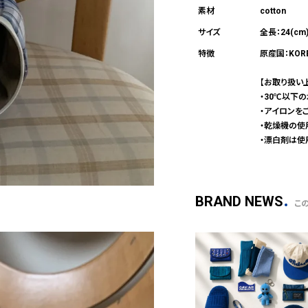
cotton
全長：24(cm
原産国：KOR
【お取り扱い
・30℃以下
・アイロンを
・乾燥機の使
・漂白剤は使
BRAND NEWS
こ