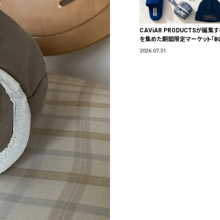
CAViAR PRODUCTSが編集す
を集めた期間限定マーケット「BLU
T」が横浜に。ブランドではなく、
2026.07.31
う。