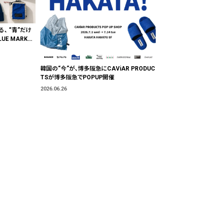
る、 “青”だけ
E MARKE
"色"から出会
韓国の“今”が、博多阪急にCAViAR PRODUC
TSが博多阪急でPOPUP開催
2026.06.26