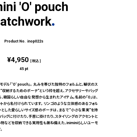
mini 'O' pouch
atchwork
inop022s
¥
4,950
税込
45
pt
ーモデル「‘O’ pouch」。 丸みを帯びた独特のフォルムと、輪状のス
 “収納するためのポーチ”という枠を超え、アクセサリーやバッグ
、韓国らしい自由な発想から生まれたアイテム。名前の「O」は、
トから名付けられています。 リンゴのような立体感のあるフォル
ンとした愛らしいサイズ感のポーチは、まるで“小さな果実”を持
 バッグに付けたり、手首に掛けたり、スタイリングのアクセントと
物などを収納できる実用性も兼ね備えた、iniminiらしいユーモ
。