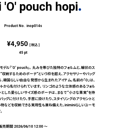
i 'O' pouch hopi
inop014s
¥
4,950
税込
45
pt
ーモデル「‘O’ pouch」。 丸みを帯びた独特のフォルムと、輪状のス
 “収納するためのポーチ”という枠を超え、アクセサリーやバッグ
、韓国らしい自由な発想から生まれたアイテム。名前の「O」は、
トから名付けられています。 リンゴのような立体感のあるフォル
ンとした愛らしいサイズ感のポーチは、まるで“小さな果実”を持
 バッグに付けたり、手首に掛けたり、スタイリングのアクセントと
物などを収納できる実用性も兼ね備えた、iniminiらしいユーモ
。
販売期間
2026/06/10 12:00
〜