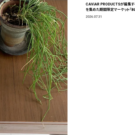
CAViAR PRODUCTSが編集す
を集めた期間限定マーケット「BLU
T」が横浜に。ブランドではなく、
2026.07.31
う。