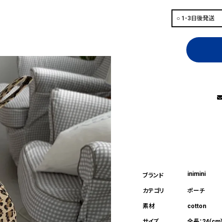
inimini
ポーチ
cotton
全長：24(cm