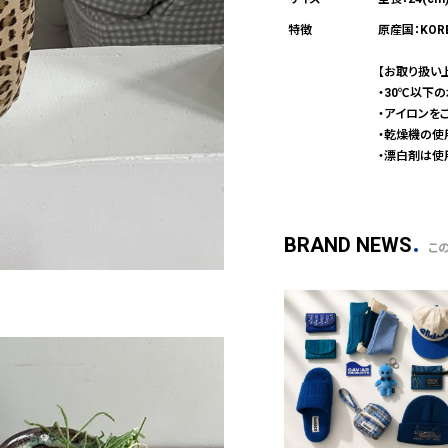
原産国：KOR
【お取り扱い
・30℃以下
・アイロンを
・乾燥機の使
・漂白剤は使
BRAND NEWS
こ