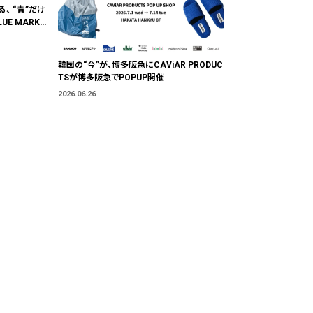
る、 “青”だけ
E MARKE
"色"から出会
韓国の“今”が、博多阪急にCAViAR PRODUC
TSが博多阪急でPOPUP開催
2026.06.26