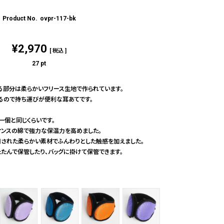
ovpr-117-bk
¥
2,970
税込
27
pt
る部分は柔らかいフリース生地で作られています。
るので持ち運びが便利な耳あてです。
卵一個と同じくらいです。
オンスの綿で強力な保温力を高めました。
用された柔らかい素材でふんわりとした触感を加えました。
たたんで保管したり、バッグに掛けて保管できます。