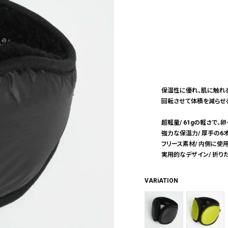
保温性に優れ、肌に触れ
回転させて体積を減らせ
超軽量/ 61gの軽さで、
強力な保温力/ 厚手の6
フリース素材/ 内側に使
実用的なデザイン/ 折り
VARiATION