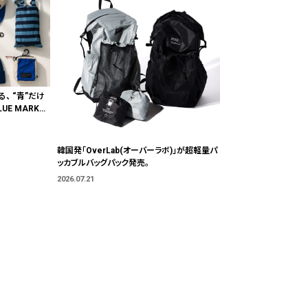
る、 “青”だけ
E MARKE
"色"から出会
韓国発「OverLab(オーバーラボ)」が超軽量パ
ッカブルバッグパック発売。
2026.07.21