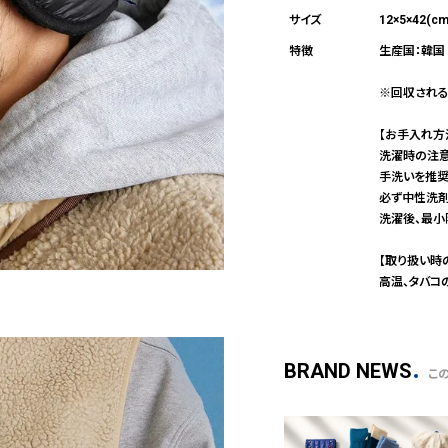
12×5×42(cm)
生産国：韓国
※回収される
【お手入れ方
洗濯時の注
手洗いを推奨
必ず中性洗剤
洗濯後、最小
【取り扱い時
高温、タバコ
BRAND NEWS
こ