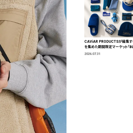
CAViAR PRODUCTSが編集す
を集めた期間限定マーケット「BLU
T」が横浜に。ブランドではなく、
2026.07.31
う。