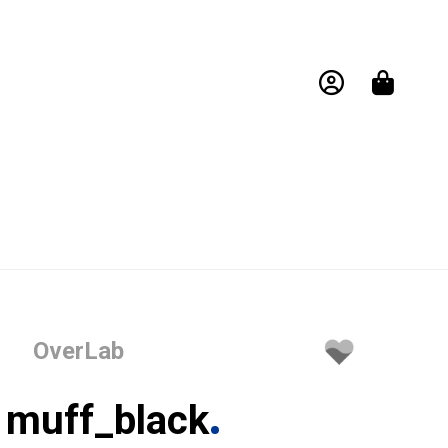
OverLab
 muff_black