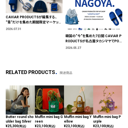
CAViAR PRODUCTSが編集する、
“青”だけを集めた期間限定マーケット
「BLUE MARKET」が横浜に。ブランド
2026.07.31
ではなく、"色"から出会う。
韓国の“今”を集めた7日間 CAViAR P
RODUCTSが名古屋タカシマヤでPOP
UP開催
2026.05.27
RELATED PRODUCTS
関連商品
Butter round sho
Muffin mini bag G
Muffin mini bag Y
Muffin mini bag P
Muf
ulder bag Silver
reen
ellow
urple
ky
¥
25,300
¥
23,100
¥
23,100
¥
23,100
¥
23
(税込)
(税込)
(税込)
(税込)