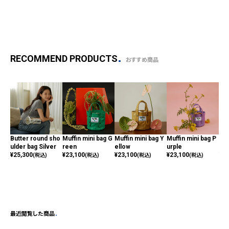
RECOMMEND PRODUCTS
おすすめ商品
Butter round sho
Muffin mini bag G
Muffin mini bag Y
Muffin mini bag P
Muf
ulder bag Silver
reen
ellow
urple
ky
¥
25,300
¥
23,100
¥
23,100
¥
23,100
¥
23
(税込)
(税込)
(税込)
(税込)
最近閲覧した商品