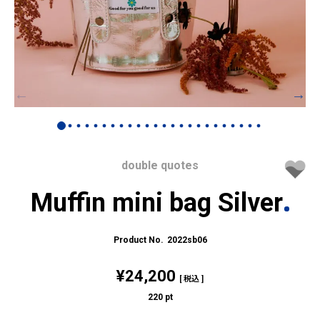
double quotes
Muffin mini bag Silver
2022sb06
¥
24,200
税込
220
pt