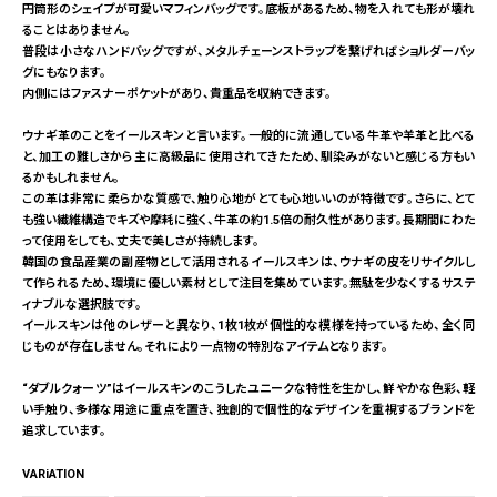
円筒形のシェイプが可愛いマフィンバッグです。底板があるため、物を入れても形が壊れ
ることはありません。
普段は小さなハンドバッグですが、メタルチェーンストラップを繋げればショルダーバッ
グにもなります。
内側にはファスナーポケットがあり、貴重品を収納できます。
ウナギ革のことをイールスキンと言います。一般的に流通している牛革や羊革と比べる
と、加工の難しさから主に高級品に使用されてきたため、馴染みがないと感じる方もい
るかもしれません。
この革は非常に柔らかな質感で、触り心地がとても心地いいのが特徴です。さらに、とて
も強い繊維構造でキズや摩耗に強く、牛革の約1.5倍の耐久性があります。長期間にわた
って使用をしても、丈夫で美しさが持続します。
韓国の食品産業の副産物として活用されるイールスキンは、ウナギの皮をリサイクルし
て作られるため、環境に優しい素材として注目を集めています。無駄を少なくするサステ
ィナブルな選択肢です。
イールスキンは他のレザーと異なり、1枚1枚が個性的な模様を持っているため、全く同
じものが存在しません。それにより一点物の特別なアイテムとなります。
“ダブルクォーツ”はイールスキンのこうしたユニークな特性を生かし、鮮やかな色彩、軽
い手触り、多様な用途に重点を置き、独創的で個性的なデザインを重視するブランドを
追求しています。
VARiATION