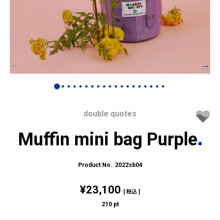
double quotes
Muffin mini bag Purple
2022sb04
¥
23,100
税込
210
pt