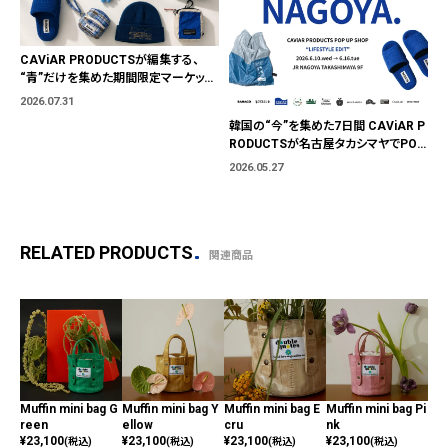
CAViAR PRODUCTSが編集する、
“青”だけを集めた期間限定マーケット
「BLUE MARKET」が横浜に。ブランド
2026.07.31
ではなく、"色"から出会う。
韓国の“今”を集めた7日間 CAViAR P
RODUCTSが名古屋タカシマヤでPOP
UP開催
2026.05.27
RELATED PRODUCTS
関連商品
Muffin mini bag G
Muffin mini bag Y
Muffin mini bag E
Muffin mini bag Pi
Mac
reen
ellow
cru
nk
ini
¥
23,100
¥
23,100
¥
23,100
¥
23,100
ge
(税込)
(税込)
(税込)
(税込)