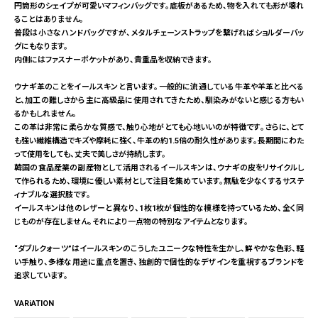
円筒形のシェイプが可愛いマフィンバッグです。底板があるため、物を入れても形が壊れ
ることはありません。
普段は小さなハンドバッグですが、メタルチェーンストラップを繋げればショルダーバッ
グにもなります。
内側にはファスナーポケットがあり、貴重品を収納できます。
ウナギ革のことをイールスキンと言います。一般的に流通している牛革や羊革と比べる
と、加工の難しさから主に高級品に使用されてきたため、馴染みがないと感じる方もい
るかもしれません。
この革は非常に柔らかな質感で、触り心地がとても心地いいのが特徴です。さらに、とて
も強い繊維構造でキズや摩耗に強く、牛革の約1.5倍の耐久性があります。長期間にわた
って使用をしても、丈夫で美しさが持続します。
韓国の食品産業の副産物として活用されるイールスキンは、ウナギの皮をリサイクルし
て作られるため、環境に優しい素材として注目を集めています。無駄を少なくするサステ
ィナブルな選択肢です。
イールスキンは他のレザーと異なり、1枚1枚が個性的な模様を持っているため、全く同
じものが存在しません。それにより一点物の特別なアイテムとなります。
“ダブルクォーツ”はイールスキンのこうしたユニークな特性を生かし、鮮やかな色彩、軽
い手触り、多様な用途に重点を置き、独創的で個性的なデザインを重視するブランドを
追求しています。
VARiATION