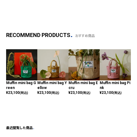
¥
11
RECOMMEND PRODUCTS
おすすめ商品
Muffin mini bag G
Muffin mini bag Y
Muffin mini bag E
Muffin mini bag Pi
Mac
reen
ellow
cru
nk
ini
¥
23,100
¥
23,100
¥
23,100
¥
23,100
ge
(税込)
(税込)
(税込)
(税込)
¥
11
最近閲覧した商品