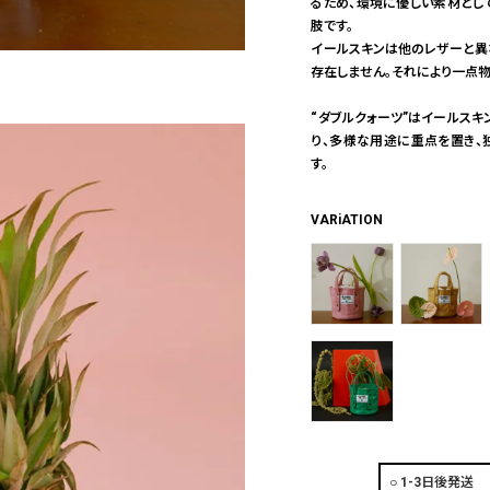
るため、環境に優しい素材とし
肢です。
イールスキンは他のレザーと異
存在しません。それにより一点物
“ダブルクォーツ”はイールス
り、多様な用途に重点を置き、
す。
VARiATION