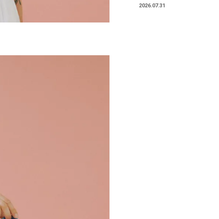
T」が横浜に。ブランドではなく、
2026.07.31
う。