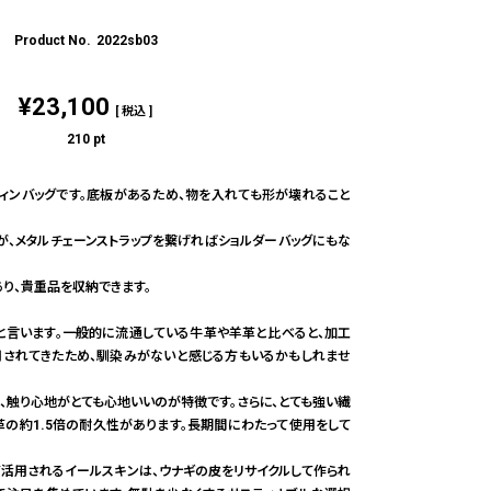
2022sb03
¥
23,100
税込
210
pt
ィンバッグです。底板があるため、物を入れても形が壊れること
が、メタルチェーンストラップを繋げればショルダーバッグにもな
り、貴重品を収納できます。
と言います。一般的に流通している牛革や羊革と比べると、加工
されてきたため、馴染みがないと感じる方もいるかもしれませ
、触り心地がとても心地いいのが特徴です。さらに、とても強い繊
革の約1.5倍の耐久性があります。長期間にわたって使用をして
活用されるイールスキンは、ウナギの皮をリサイクルして作られ