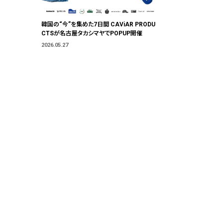
"色"から出会
韓国の“今”を集めた7日間 CAViAR PRODU
CTSが名古屋タカシマヤでPOPUP開催
2026.05.27