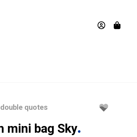
double quotes
n mini bag Sky