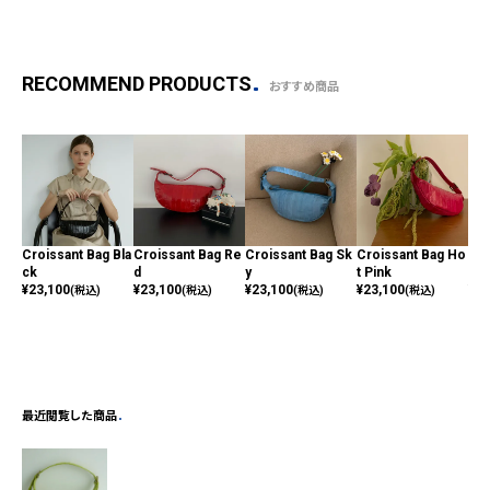
RECOMMEND PRODUCTS
おすすめ商品
Croissant Bag Bla
Croissant Bag Re
Croissant Bag Sk
Croissant Bag Ho
Cro
ck
d
y
t Pink
ok
¥
23,100
¥
23,100
¥
23,100
¥
23,100
¥
23
(税込)
(税込)
(税込)
(税込)
最近閲覧した商品