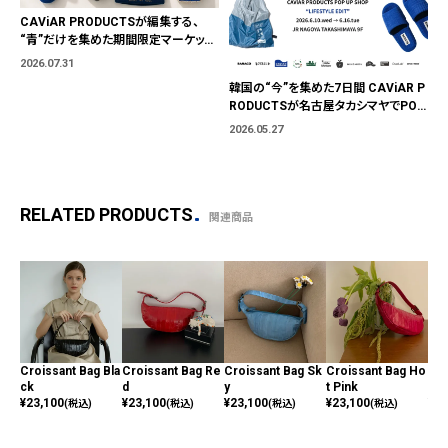
CAViAR PRODUCTSが編集する、
“青”だけを集めた期間限定マーケット
「BLUE MARKET」が横浜に。ブランド
2026.07.31
ではなく、"色"から出会う。
韓国の“今”を集めた7日間 CAViAR P
RODUCTSが名古屋タカシマヤでPOP
UP開催
2026.05.27
RELATED PRODUCTS
関連商品
Croissant Bag Bla
Croissant Bag Re
Croissant Bag Sk
Croissant Bag Ho
Cro
ck
d
y
t Pink
ok
¥
23,100
¥
23,100
¥
23,100
¥
23,100
¥
23
(税込)
(税込)
(税込)
(税込)