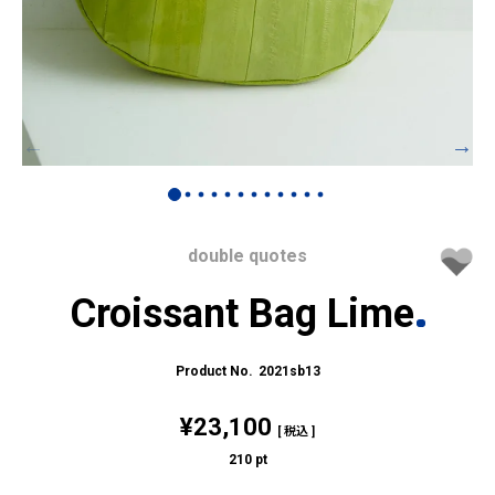
double quotes
Croissant Bag Lime
2021sb13
¥
23,100
税込
210
pt