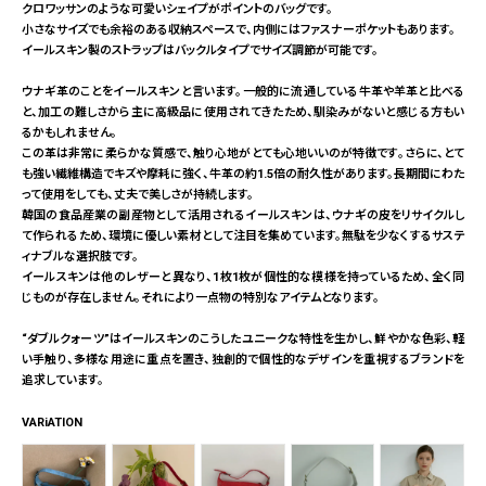
クロワッサンのような可愛いシェイプがポイントのバッグです。
小さなサイズでも余裕のある収納スペースで、内側にはファスナーポケットもあります。
イールスキン製のストラップはバックルタイプでサイズ調節が可能です。
ウナギ革のことをイールスキンと言います。一般的に流通している牛革や羊革と比べる
と、加工の難しさから主に高級品に使用されてきたため、馴染みがないと感じる方もい
るかもしれません。
この革は非常に柔らかな質感で、触り心地がとても心地いいのが特徴です。さらに、とて
も強い繊維構造でキズや摩耗に強く、牛革の約1.5倍の耐久性があります。長期間にわた
って使用をしても、丈夫で美しさが持続します。
韓国の食品産業の副産物として活用されるイールスキンは、ウナギの皮をリサイクルし
て作られるため、環境に優しい素材として注目を集めています。無駄を少なくするサステ
ィナブルな選択肢です。
イールスキンは他のレザーと異なり、1枚1枚が個性的な模様を持っているため、全く同
じものが存在しません。それにより一点物の特別なアイテムとなります。
“ダブルクォーツ”はイールスキンのこうしたユニークな特性を生かし、鮮やかな色彩、軽
い手触り、多様な用途に重点を置き、独創的で個性的なデザインを重視するブランドを
追求しています。
VARiATION