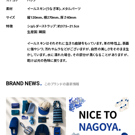
バッグ
イールスキン(うなぎ革)、メタルパーツ
縦120mm、横270mm、厚さ40mm
ショルダーストラップ：約37.5~21.5㎝
生産国：韓国
イールスキンはそれぞれに生きた痕跡をもっています。革の特性上、表面
に傷やシワ、汚れやムラなどがございますが、自然の美しさをそのまま生
かしています。水に濡れた場合、その部分が黒くなることがありますが、
乾けば元の色味に戻ります。
BRAND NEWS
このブランドの最新情報