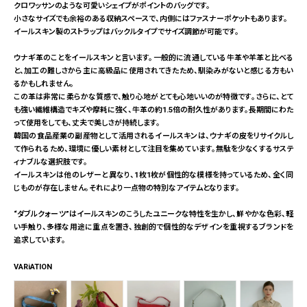
クロワッサンのような可愛いシェイプがポイントのバッグです。
小さなサイズでも余裕のある収納スペースで、内側にはファスナーポケットもあります。
イールスキン製のストラップはバックルタイプでサイズ調節が可能です。
ウナギ革のことをイールスキンと言います。一般的に流通している牛革や羊革と比べる
と、加工の難しさから主に高級品に使用されてきたため、馴染みがないと感じる方もい
るかもしれません。
この革は非常に柔らかな質感で、触り心地がとても心地いいのが特徴です。さらに、とて
も強い繊維構造でキズや摩耗に強く、牛革の約1.5倍の耐久性があります。長期間にわた
って使用をしても、丈夫で美しさが持続します。
韓国の食品産業の副産物として活用されるイールスキンは、ウナギの皮をリサイクルし
て作られるため、環境に優しい素材として注目を集めています。無駄を少なくするサステ
ィナブルな選択肢です。
イールスキンは他のレザーと異なり、1枚1枚が個性的な模様を持っているため、全く同
じものが存在しません。それにより一点物の特別なアイテムとなります。
“ダブルクォーツ”はイールスキンのこうしたユニークな特性を生かし、鮮やかな色彩、軽
い手触り、多様な用途に重点を置き、独創的で個性的なデザインを重視するブランドを
追求しています。
VARiATION