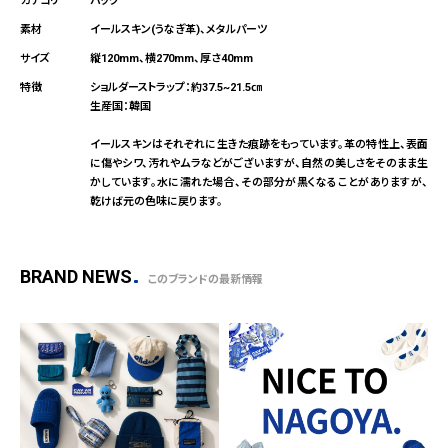
バッグ
イールスキン(うなぎ革)、メタルパーツ
縦120mm、横270mm、厚さ40mm
ショルダーストラップ：約37.5~21.5㎝
生産国：韓国
イールスキンはそれぞれに生きた痕跡をもっています。革の特性上、表面
に傷やシワ、汚れやムラなどがございますが、自然の美しさをそのまま生
かしています。水に濡れた場合、その部分が黒くなることがありますが、
乾けば元の色味に戻ります。
BRAND NEWS
このブランドの最新情報