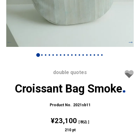
double quotes
Croissant Bag Smoke
2021sb11
¥
23,100
税込
210
pt