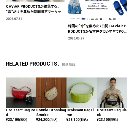
CAViAR PRODUCTSが編集する、
“青”だけを集めた期間限定マーケット
「BLUE MARKET」が横浜に。ブランド
2026.07.31
ではなく、"色"から出会う。
韓国の“今”を集めた7日間 CAViAR P
RODUCTSが名古屋タカシマヤでPOP
UP開催
2026.05.27
RELATED PRODUCTS
関連商品
Croissant Bag Re
Bonnie Crossbag
Croissant Bag Li
Croissant Bag Bla
Cro
d
Smoke
me
ck
t P
¥
23,100
¥
24,200
¥
23,100
¥
23,100
¥
23
(税込)
(税込)
(税込)
(税込)