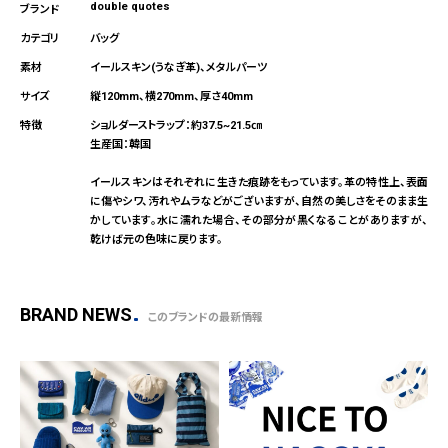
double quotes
バッグ
イールスキン(うなぎ革)、メタルパーツ
縦120mm、横270mm、厚さ40mm
ショルダーストラップ：約37.5~21.5㎝
生産国：韓国
イールスキンはそれぞれに生きた痕跡をもっています。革の特性上、表面
に傷やシワ、汚れやムラなどがございますが、自然の美しさをそのまま生
かしています。水に濡れた場合、その部分が黒くなることがありますが、
乾けば元の色味に戻ります。
BRAND NEWS
このブランドの最新情報