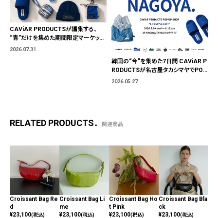
CAViAR PRODUCTSが編集する、
“青”だけを集めた期間限定マーケット
「BLUE MARKET」が横浜に。ブランド
2026.07.31
ではなく、"色"から出会う。
韓国の“今”を集めた7日間 CAViAR P
RODUCTSが名古屋タカシマヤでPOP
UP開催
2026.05.27
RELATED PRODUCTS
関連商品
Croissant Bag Re
Croissant Bag Li
Croissant Bag Ho
Croissant Bag Bla
Cro
d
me
t Pink
ck
y
¥
23,100
¥
23,100
¥
23,100
¥
23,100
¥
23
(税込)
(税込)
(税込)
(税込)