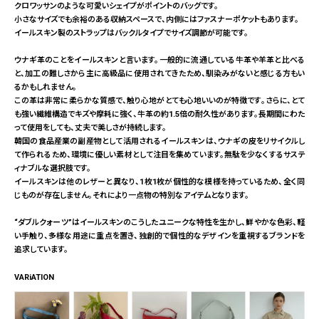
クロワッサンのような可愛いシェイプがポイントのバッグです。
小さなサイズでも余裕のある収納スペースで、内側にはファスナーポケットもあります。
イールスキン製のストラップはバックルタイプでサイズ調節が可能です。
ウナギ革のことをイールスキンと言います。一般的に流通している牛革や羊革と比べる
と、加工の難しさから主に高級品に使用されてきたため、馴染みがないと感じる方もい
るかもしれません。
この革は非常に柔らかな質感で、触り心地がとても心地いいのが特徴です。さらに、とて
も強い繊維構造でキズや摩耗に強く、牛革の約1.5倍の耐久性があります。長期間にわた
って使用をしても、丈夫で美しさが持続します。
韓国の食品産業の副産物として活用されるイールスキンは、ウナギの皮をリサイクルし
て作られるため、環境に優しい素材として注目を集めています。無駄を少なくするサステ
ィナブルな選択肢です。
イールスキンは他のレザーと異なり、1枚1枚が個性的な模様を持っているため、全く同
じものが存在しません。それにより一点物の特別なアイテムとなります。
“ダブルクォーツ”はイールスキンのこうしたユニークな特性を生かし、鮮やかな色彩、軽
い手触り、多様な用途に重点を置き、独創的で個性的なデザインを重視するブランドを
追求しています。
VARiATION