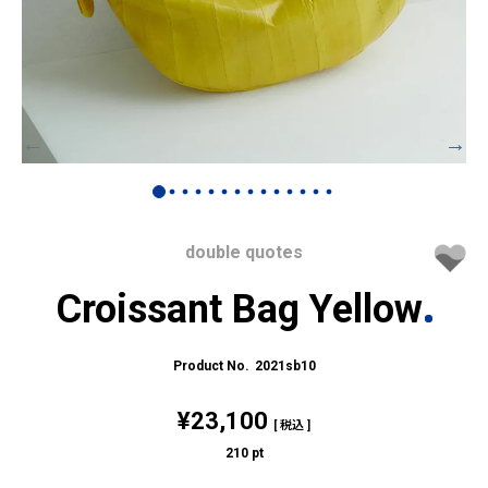
double quotes
Croissant Bag Yellow
2021sb10
¥
23,100
税込
210
pt