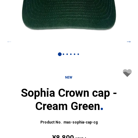
NEW
Sophia Crown cap -
Cream Green
mas-sophia-cap-cg
¥
8,800