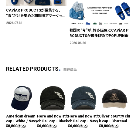
CAViAR PRODUCTSが編集する、
“青”だけを集めた期間限定マーケット
「BLUE MARKET」が横浜に。ブランド
2026.07.31
ではなく、"色"から出会う。
韓国の“今”が、博多阪急にCAViAR P
RODUCTSが博多阪急でPOPUP開催
2026.06.26
RELATED PRODUCTS
関連商品
American dream
Here and now stit
Here and now stit
Oliver country clu
Sof
cap - White / Navy
ch Ball cap - Black
ch Ball cap - Navy
b cap - Charcoal
p -
¥
8,800
¥
6,600
¥
6,600
¥
8,800
¥
8,
(税込)
(税込)
(税込)
(税込)