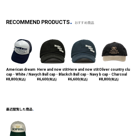
RECOMMEND PRODUCTS
おすすめ商品
American dream
Here and now stit
Here and now stit
Oliver country clu
Sof
cap - White / Navy
ch Ball cap - Black
ch Ball cap - Navy
b cap - Charcoal
p -
¥
8,800
¥
6,600
¥
6,600
¥
8,800
¥
8,
(税込)
(税込)
(税込)
(税込)
最近閲覧した商品