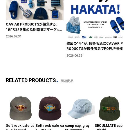
CAViAR PRODUCTSが編集する、
“青”だけを集めた期間限定マーケット
「BLUE MARKET」が横浜に。ブランド
2026.07.31
ではなく、"色"から出会う。
韓国の“今”が、博多阪急にCAViAR P
RODUCTSが博多阪急でPOPUP開催
2026.06.26
RELATED PRODUCTS
関連商品
Soft rock cafe ca
Soft rock cafe ca
camp cap_gray
SEOULMATE cap
dro