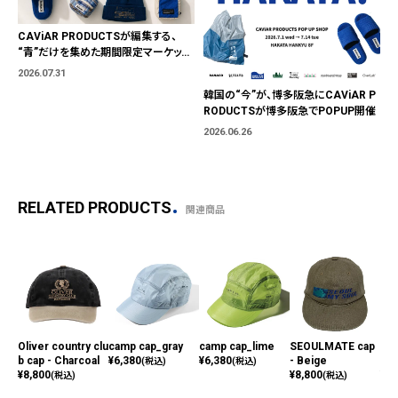
CAViAR PRODUCTSが編集する、
“青”だけを集めた期間限定マーケット
「BLUE MARKET」が横浜に。ブランド
2026.07.31
ではなく、"色"から出会う。
韓国の“今”が、博多阪急にCAViAR P
RODUCTSが博多阪急でPOPUP開催
2026.06.26
RELATED PRODUCTS
関連商品
Oliver country clu
camp cap_gray
camp cap_lime
SEOULMATE cap
run
b cap - Charcoal
¥
6,380
¥
6,380
- Beige
mp 
(税込)
(税込)
¥
8,800
¥
8,800
¥
7,
(税込)
(税込)