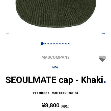
MASCOMPANY
NEW
SEOULMATE cap - Khaki
mas-seoul-cap-ka
¥
8,800
税込