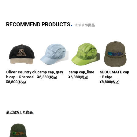
RECOMMEND PRODUCTS
おすすめ商品
Oliver country clu
camp cap_gray
camp cap_lime
SEOULMATE cap
run
b cap - Charcoal
¥
6,380
¥
6,380
- Beige
mp 
(税込)
(税込)
¥
8,800
¥
8,800
¥
7,
(税込)
(税込)
最近閲覧した商品