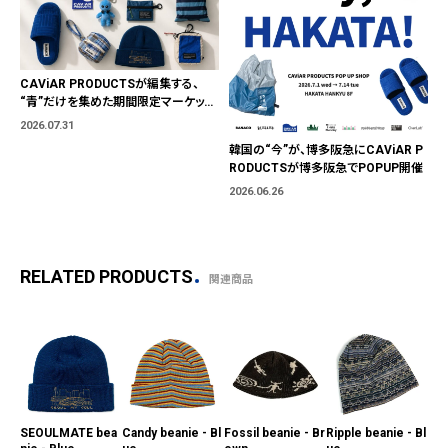
CAViAR PRODUCTSが編集する、
“青”だけを集めた期間限定マーケット
「BLUE MARKET」が横浜に。ブランド
2026.07.31
ではなく、"色"から出会う。
韓国の“今”が、博多阪急にCAViAR P
RODUCTSが博多阪急でPOPUP開催
2026.06.26
RELATED PRODUCTS
関連商品
SEOULMATE bea
Candy beanie - Bl
Fossil beanie - Br
Ripple beanie - Bl
Sop