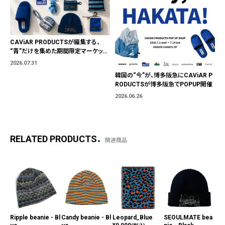
CAViAR PRODUCTSが編集する、
“青”だけを集めた期間限定マーケット
「BLUE MARKET」が横浜に。ブランド
2026.07.31
ではなく、"色"から出会う。
韓国の“今”が、博多阪急にCAViAR P
RODUCTSが博多阪急でPOPUP開催
2026.06.26
RELATED PRODUCTS
関連商品
Ripple beanie - Bl
Candy beanie - Bl
Leopard_Blue
SEOULMATE bea
Th