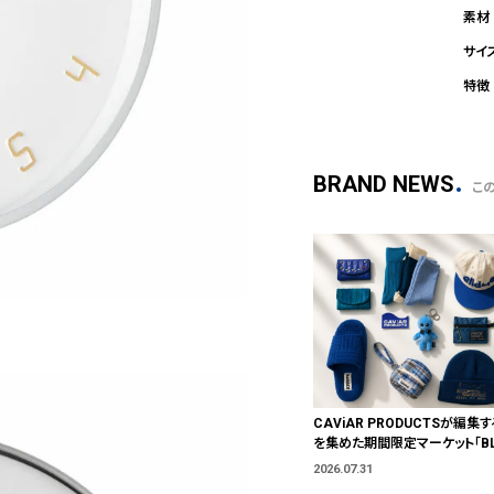
BRAND NEWS
こ
CAViAR PRODUCTSが編集す
を集めた期間限定マーケット「BLU
T」が横浜に。ブランドではなく、
2026.07.31
う。