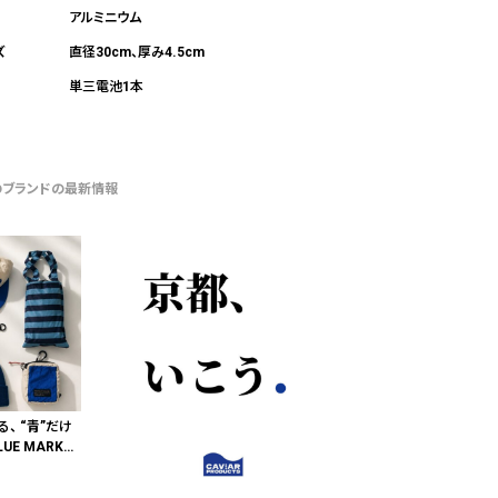
アルミニウム
直径30cm、厚み4.5cm
単三電池1本
のブランドの最新情報
る、 “青”だけ
E MARKE
"色"から出会