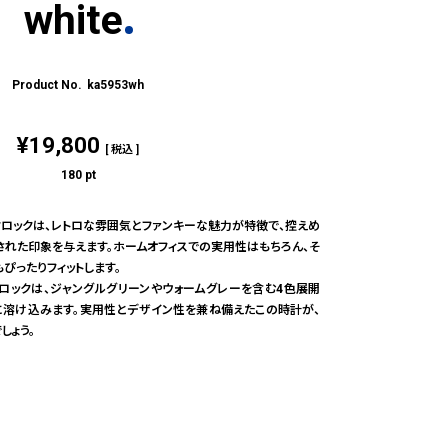
white
ka5953wh
¥
19,800
税込
180
pt
pウォールクロックは、レトロな雰囲気とファンキーな魅力が特徴で、控えめ
された印象を与えます。ホームオフィスでの実用性はもちろん、そ
ぴったりフィットします。
ールクロックは、ジャングルグリーンやウォームグレーを含む4色展開
に溶け込みます。実用性とデザイン性を兼ね備えたこの時計が、
しょう。