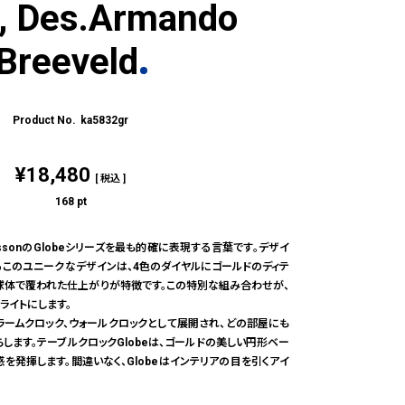
, Des.Armando
Breeveld
ka5832gr
¥
18,480
税込
168
pt
lssonのGlobeシリーズを最も的確に表現する言葉です。デザイ
ldによるこのユニークなデザインは、4色のダイヤルにゴールドのディテ
球体で覆われた仕上がりが特徴です。この特別な組み合わせが、
ライトにします。
、アラームクロック、ウォールクロックとして展開され、どの部屋にも
します。テーブルクロックGlobeは、ゴールドの美しい円形ベー
を発揮します。間違いなく、Globeはインテリアの目を引くアイ