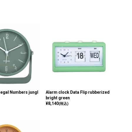
Regal Numbers jungl
Alarm clock Data Flip rubberized
bright green
¥
8,140
(税込)