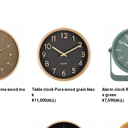
Dome wood mo
Table clock Pure wood grain blac
Alarm clock 
k
e green
¥
11,000
¥
7,590
(税込)
(税込)