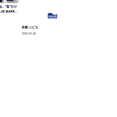
る、 “青”だけ
E MARKE
"色"から出会
京都、いこう。
2026.01.02