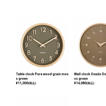
Table clock Pure wood grain mos
Wall clock Osado 
s green
ss green
¥
11,000
¥
14,080
(税込)
(税込)