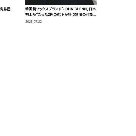
橋高島屋
韓国発ソックスブランド「JOHN GLENN」日本
初上陸“たった2色の靴下が持つ無限の可能
性”
2025.07.22