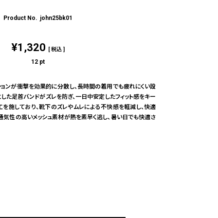
john25bk01
¥
1,320
税込
12
pt
ションが衝撃を効果的に分散し、長時間の着用でも疲れにくい設
とした足首バンドがズレを防ぎ、一日中安定したフィット感をキー
工を施しており、靴下のズレやムレによる不快感を軽減し、快適
、通気性の高いメッシュ素材が熱を素早く逃し、暑い日でも快適さ