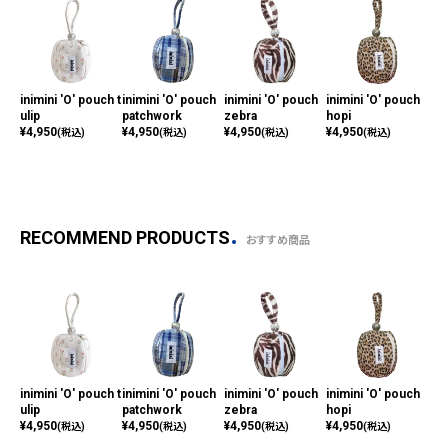
inimini 'O' pouch t
inimini 'O' pouch
inimini 'O' pouch
inimini 'O' pouch
ini
ulip
patchwork
zebra
hopi
lora
¥
4,950
¥
4,950
¥
4,950
¥
4,950
¥
4,
(税込)
(税込)
(税込)
(税込)
RECOMMEND PRODUCTS
おすすめ商品
inimini 'O' pouch t
inimini 'O' pouch
inimini 'O' pouch
inimini 'O' pouch
ini
ulip
patchwork
zebra
hopi
lora
¥
4,950
¥
4,950
¥
4,950
¥
4,950
¥
4,
(税込)
(税込)
(税込)
(税込)