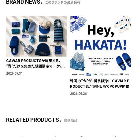
BRAND NEWS
このブランドの最新情報
CAViAR PRODUCTSが編集する、
“青”だけを集めた期間限定マーケット
「BLUE MARKET」が横浜に。ブランド
2026.07.31
ではなく、"色"から出会う。
韓国の“今”が、博多阪急にCAViAR P
RODUCTSが博多阪急でPOPUP開催
2026.06.26
RELATED PRODUCTS
関連商品