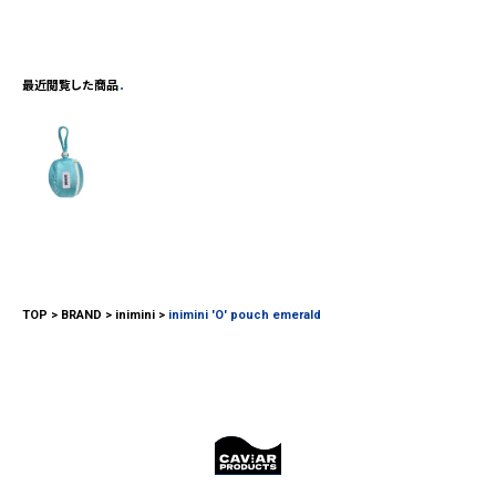
最近閲覧した商品
TOP
BRAND
inimini
inimini 'O' pouch emerald