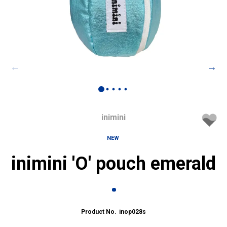
inimini
NEW
inimini 'O' pouch emerald
inop028s