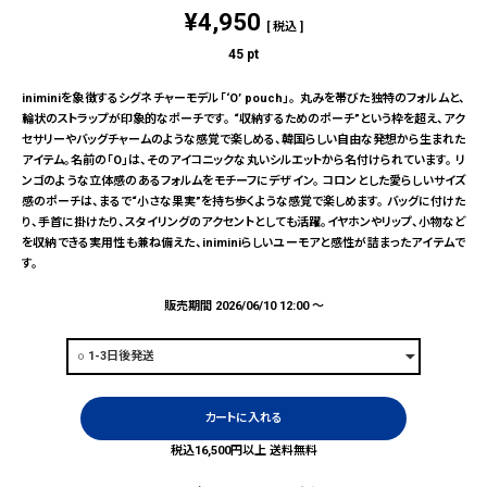
¥
4,950
税込
45
pt
iniminiを象徴するシグネチャーモデル「‘O’ pouch」。 丸みを帯びた独特のフォルムと、
輪状のストラップが印象的なポーチです。 “収納するためのポーチ”という枠を超え、アク
セサリーやバッグチャームのような感覚で楽しめる、韓国らしい自由な発想から生まれた
アイテム。名前の「O」は、そのアイコニックな丸いシルエットから名付けられています。 リ
ンゴのような立体感のあるフォルムをモチーフにデザイン。 コロンとした愛らしいサイズ
感のポーチは、まるで“小さな果実”を持ち歩くような感覚で楽しめます。 バッグに付けた
り、手首に掛けたり、スタイリングのアクセントとしても活躍。イヤホンやリップ、小物など
を収納できる実用性も兼ね備えた、iniminiらしいユーモアと感性が詰まったアイテムで
す。
販売期間
2026/06/10 12:00
〜
カートに入れる
税込16,500円以上 送料無料