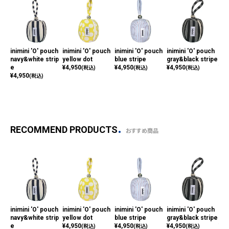
inimini 'O' pouch
inimini 'O' pouch
inimini 'O' pouch
inimini 'O' pouch
ini
navy&white strip
yellow dot
blue stripe
gray&black stripe
bla
e
¥
4,950
¥
4,950
¥
4,950
¥
4,
(税込)
(税込)
(税込)
¥
4,950
(税込)
RECOMMEND PRODUCTS
おすすめ商品
inimini 'O' pouch
inimini 'O' pouch
inimini 'O' pouch
inimini 'O' pouch
ini
navy&white strip
yellow dot
blue stripe
gray&black stripe
bla
e
¥
4,950
¥
4,950
¥
4,950
¥
4,
(税込)
(税込)
(税込)