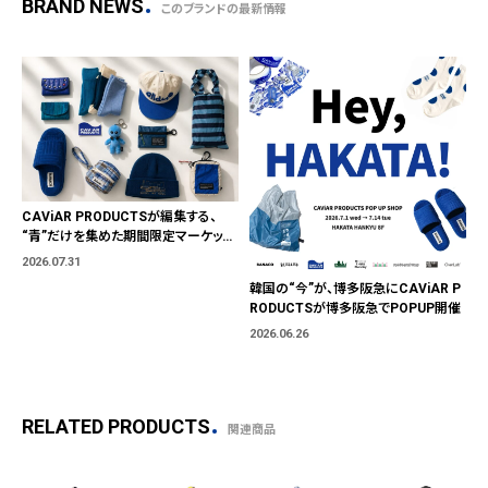
BRAND NEWS
このブランドの最新情報
CAViAR PRODUCTSが編集する、
“青”だけを集めた期間限定マーケット
「BLUE MARKET」が横浜に。ブランド
2026.07.31
ではなく、"色"から出会う。
韓国の“今”が、博多阪急にCAViAR P
RODUCTSが博多阪急でPOPUP開催
2026.06.26
RELATED PRODUCTS
関連商品