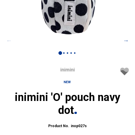
inimini
NEW
inimini 'O' pouch navy
dot
inop027s