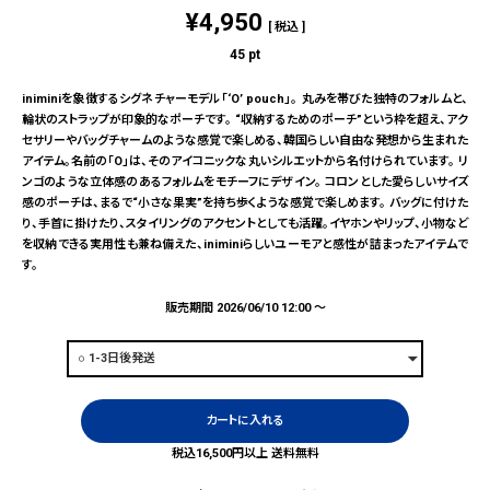
¥
4,950
税込
45
pt
iniminiを象徴するシグネチャーモデル「‘O’ pouch」。 丸みを帯びた独特のフォルムと、
輪状のストラップが印象的なポーチです。 “収納するためのポーチ”という枠を超え、アク
セサリーやバッグチャームのような感覚で楽しめる、韓国らしい自由な発想から生まれた
アイテム。名前の「O」は、そのアイコニックな丸いシルエットから名付けられています。 リ
ンゴのような立体感のあるフォルムをモチーフにデザイン。 コロンとした愛らしいサイズ
感のポーチは、まるで“小さな果実”を持ち歩くような感覚で楽しめます。 バッグに付けた
り、手首に掛けたり、スタイリングのアクセントとしても活躍。イヤホンやリップ、小物など
を収納できる実用性も兼ね備えた、iniminiらしいユーモアと感性が詰まったアイテムで
す。
販売期間
2026/06/10 12:00
〜
カートに入れる
税込16,500円以上 送料無料