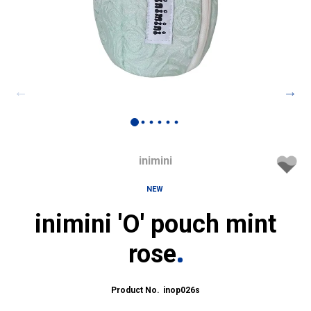
inimini
NEW
inimini 'O' pouch mint
rose
inop026s