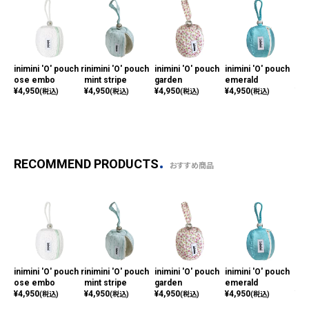
inimini 'O' pouch r
inimini 'O' pouch
inimini 'O' pouch
inimini 'O' pouch
ini
ose embo
mint stripe
garden
emerald
ulip
¥
4,950
¥
4,950
¥
4,950
¥
4,950
¥
4,
(税込)
(税込)
(税込)
(税込)
RECOMMEND PRODUCTS
おすすめ商品
inimini 'O' pouch r
inimini 'O' pouch
inimini 'O' pouch
inimini 'O' pouch
ini
ose embo
mint stripe
garden
emerald
ulip
¥
4,950
¥
4,950
¥
4,950
¥
4,950
¥
4,
(税込)
(税込)
(税込)
(税込)