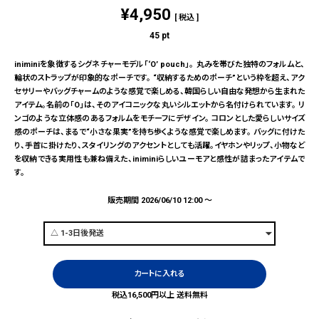
¥
4,950
税込
45
pt
iniminiを象徴するシグネチャーモデル「‘O’ pouch」。 丸みを帯びた独特のフォルムと、
輪状のストラップが印象的なポーチです。 “収納するためのポーチ”という枠を超え、アク
セサリーやバッグチャームのような感覚で楽しめる、韓国らしい自由な発想から生まれた
アイテム。名前の「O」は、そのアイコニックな丸いシルエットから名付けられています。 リ
ンゴのような立体感のあるフォルムをモチーフにデザイン。 コロンとした愛らしいサイズ
感のポーチは、まるで“小さな果実”を持ち歩くような感覚で楽しめます。 バッグに付けた
り、手首に掛けたり、スタイリングのアクセントとしても活躍。イヤホンやリップ、小物など
を収納できる実用性も兼ね備えた、iniminiらしいユーモアと感性が詰まったアイテムで
す。
販売期間
2026/06/10 12:00
〜
カートに入れる
税込16,500円以上 送料無料