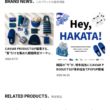
BRAND NEWS
このブランドの最新情報
CAViAR PRODUCTSが編集する、
“青”だけを集めた期間限定マーケット
「BLUE MARKET」が横浜に。ブランド
2026.07.31
ではなく、"色"から出会う。
韓国の“今”が、博多阪急にCAViAR P
RODUCTSが博多阪急でPOPUP開催
2026.06.26
RELATED PRODUCTS
関連商品