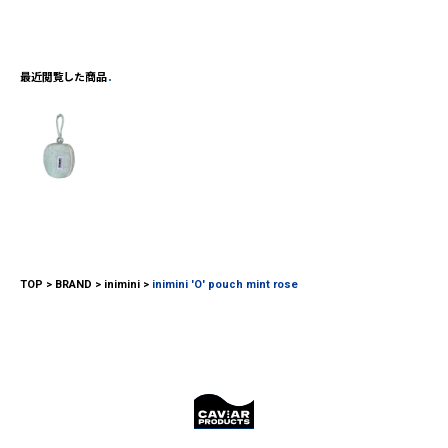
最近閲覧した商品
TOP
BRAND
inimini
inimini 'O' pouch mint rose