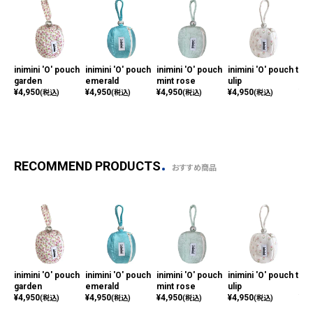
inimini 'O' pouch
inimini 'O' pouch
inimini 'O' pouch
inimini 'O' pouch t
ini
garden
emerald
mint rose
ulip
pat
¥
4,950
¥
4,950
¥
4,950
¥
4,950
¥
4,
(税込)
(税込)
(税込)
(税込)
RECOMMEND PRODUCTS
おすすめ商品
inimini 'O' pouch
inimini 'O' pouch
inimini 'O' pouch
inimini 'O' pouch t
ini
garden
emerald
mint rose
ulip
pat
¥
4,950
¥
4,950
¥
4,950
¥
4,950
¥
4,
(税込)
(税込)
(税込)
(税込)