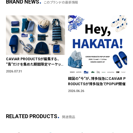
BRAND NEWS
このブランドの最新情報
CAViAR PRODUCTSが編集する、
“青”だけを集めた期間限定マーケット
「BLUE MARKET」が横浜に。ブランド
2026.07.31
ではなく、"色"から出会う。
韓国の“今”が、博多阪急にCAViAR P
RODUCTSが博多阪急でPOPUP開催
2026.06.26
RELATED PRODUCTS
関連商品