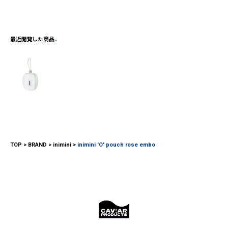
最近閲覧した商品
TOP
BRAND
inimini
inimini 'O' pouch rose embo