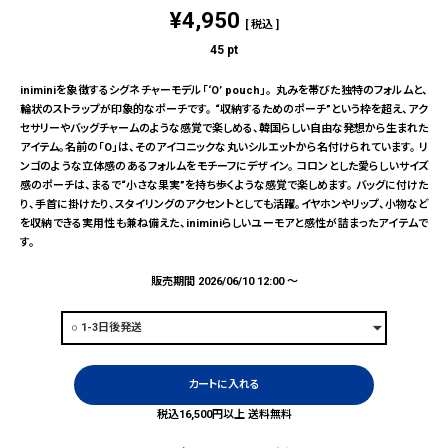
¥
4,950
税込
45
pt
iniminiを象徴するシグネチャーモデル「‘O’ pouch」。 丸みを帯びた独特のフォルムと、
輪状のストラップが印象的なポーチです。 “収納するためのポーチ”という枠を超え、アク
セサリーやバッグチャームのような感覚で楽しめる、韓国らしい自由な発想から生まれた
アイテム。名前の「O」は、そのアイコニックな丸いシルエットから名付けられています。 リ
ンゴのような立体感のあるフォルムをモチーフにデザイン。 コロンとした愛らしいサイズ
感のポーチは、まるで“小さな果実”を持ち歩くような感覚で楽しめます。 バッグに付けた
り、手首に掛けたり、スタイリングのアクセントとしても活躍。イヤホンやリップ、小物など
を収納できる実用性も兼ね備えた、iniminiらしいユーモアと感性が詰まったアイテムで
す。
販売期間
2026/06/10 12:00
〜
カートに入れる
税込16,500円以上 送料無料