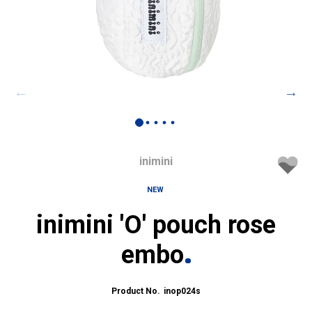
inimini
NEW
inimini 'O' pouch rose
embo
inop024s