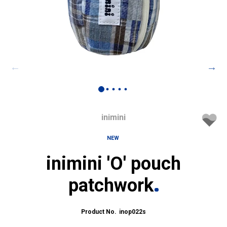
inimini
NEW
inimini 'O' pouch
patchwork
inop022s