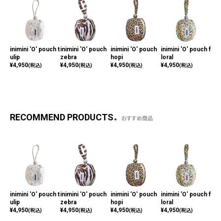
inimini 'O' pouch t
inimini 'O' pouch
inimini 'O' pouch
inimini 'O' pouch f
ini
ulip
zebra
hopi
loral
gar
¥
4,950
¥
4,950
¥
4,950
¥
4,950
¥
4,
(税込)
(税込)
(税込)
(税込)
RECOMMEND PRODUCTS
おすすめ商品
inimini 'O' pouch t
inimini 'O' pouch
inimini 'O' pouch
inimini 'O' pouch f
ini
ulip
zebra
hopi
loral
gar
¥
4,950
¥
4,950
¥
4,950
¥
4,950
¥
4,
(税込)
(税込)
(税込)
(税込)