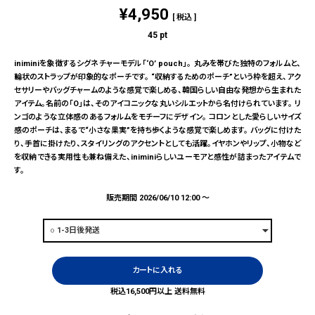
¥
4,950
税込
45
pt
iniminiを象徴するシグネチャーモデル「‘O’ pouch」。 丸みを帯びた独特のフォルムと、
輪状のストラップが印象的なポーチです。 “収納するためのポーチ”という枠を超え、アク
セサリーやバッグチャームのような感覚で楽しめる、韓国らしい自由な発想から生まれた
アイテム。名前の「O」は、そのアイコニックな丸いシルエットから名付けられています。 リ
ンゴのような立体感のあるフォルムをモチーフにデザイン。 コロンとした愛らしいサイズ
感のポーチは、まるで“小さな果実”を持ち歩くような感覚で楽しめます。 バッグに付けた
り、手首に掛けたり、スタイリングのアクセントとしても活躍。イヤホンやリップ、小物など
を収納できる実用性も兼ね備えた、iniminiらしいユーモアと感性が詰まったアイテムで
す。
販売期間
2026/06/10 12:00
〜
カートに入れる
税込16,500円以上 送料無料