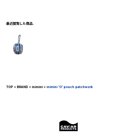
最近閲覧した商品
TOP
BRAND
inimini
inimini 'O' pouch patchwork