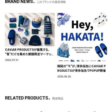
BRAND NEWS
このブランドの最新情報
CAViAR PRODUCTSが編集する、
“青”だけを集めた期間限定マーケット
「BLUE MARKET」が横浜に。ブランド
2026.07.31
ではなく、"色"から出会う。
韓国の“今”が、博多阪急にCAViAR P
RODUCTSが博多阪急でPOPUP開催
2026.06.26
RELATED PRODUCTS
関連商品