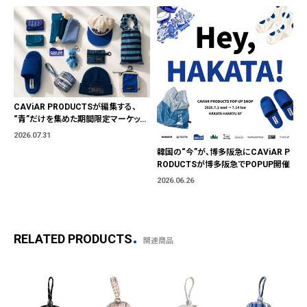
CAViAR PRODUCTSが編集する、
“青”だけを集めた期間限定マーケット
「BLUE MARKET」が横浜に。ブランド
2026.07.31
ではなく、"色"から出会う。
韓国の“今”が、博多阪急にCAViAR P
RODUCTSが博多阪急でPOPUP開催
2026.06.26
RELATED PRODUCTS
関連商品