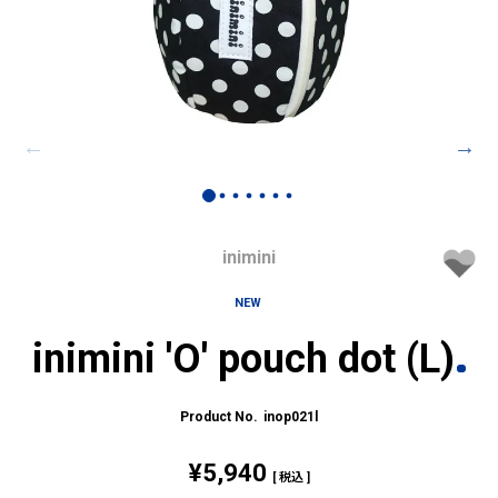
inimini
NEW
inimini 'O' pouch dot (L)
inop021l
¥
5,940
税込