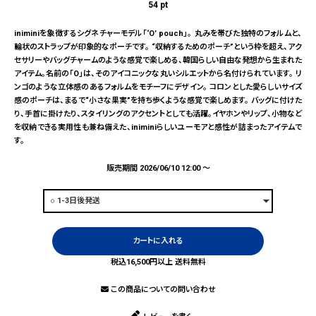
54
pt
iniminiを象徴するシグネチャーモデル「‘O’ pouch」。 丸みを帯びた独特のフォルムと、
輪状のストラップが印象的なポーチです。 “収納するためのポーチ”という枠を超え、アク
セサリーやバッグチャームのような感覚で楽しめる、韓国らしい自由な発想から生まれた
アイテム。名前の「O」は、そのアイコニックな丸いシルエットから名付けられています。 リ
ンゴのような立体感のあるフォルムをモチーフにデザイン。 コロンとした愛らしいサイズ
感のポーチは、まるで“小さな果実”を持ち歩くような感覚で楽しめます。 バッグに付けた
り、手首に掛けたり、スタイリングのアクセントとしても活躍。イヤホンやリップ、小物など
を収納できる実用性も兼ね備えた、iniminiらしいユーモアと感性が詰まったアイテムで
す。
販売期間
2026/06/10 12:00
〜
カートに入れる
税込16,500円以上 送料無料
この商品についての問い合わせ