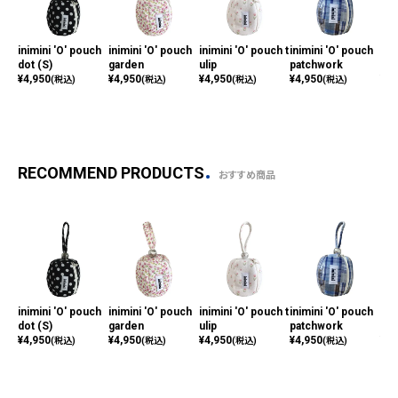
inimini 'O' pouch
inimini 'O' pouch
inimini 'O' pouch t
inimini 'O' pouch
ini
dot (S)
garden
ulip
patchwork
zeb
¥
4,950
¥
4,950
¥
4,950
¥
4,950
¥
4,
(税込)
(税込)
(税込)
(税込)
RECOMMEND PRODUCTS
おすすめ商品
inimini 'O' pouch
inimini 'O' pouch
inimini 'O' pouch t
inimini 'O' pouch
ini
dot (S)
garden
ulip
patchwork
zeb
¥
4,950
¥
4,950
¥
4,950
¥
4,950
¥
4,
(税込)
(税込)
(税込)
(税込)