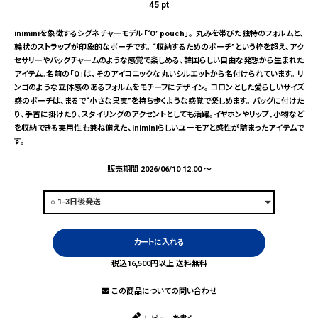
45
pt
iniminiを象徴するシグネチャーモデル「‘O’ pouch」。 丸みを帯びた独特のフォルムと、
輪状のストラップが印象的なポーチです。 “収納するためのポーチ”という枠を超え、アク
セサリーやバッグチャームのような感覚で楽しめる、韓国らしい自由な発想から生まれた
アイテム。名前の「O」は、そのアイコニックな丸いシルエットから名付けられています。 リ
ンゴのような立体感のあるフォルムをモチーフにデザイン。 コロンとした愛らしいサイズ
感のポーチは、まるで“小さな果実”を持ち歩くような感覚で楽しめます。 バッグに付けた
り、手首に掛けたり、スタイリングのアクセントとしても活躍。イヤホンやリップ、小物など
を収納できる実用性も兼ね備えた、iniminiらしいユーモアと感性が詰まったアイテムで
す。
販売期間
2026/06/10 12:00
〜
カートに入れる
税込16,500円以上 送料無料
この商品についての問い合わせ