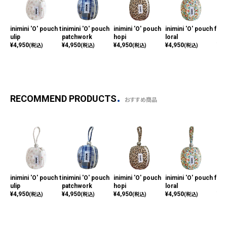
inimini 'O' pouch t
inimini 'O' pouch
inimini 'O' pouch
inimini 'O' pouch f
ini
ulip
patchwork
hopi
loral
gar
¥
4,950
¥
4,950
¥
4,950
¥
4,950
¥
4,
(税込)
(税込)
(税込)
(税込)
RECOMMEND PRODUCTS
おすすめ商品
inimini 'O' pouch t
inimini 'O' pouch
inimini 'O' pouch
inimini 'O' pouch f
ini
ulip
patchwork
hopi
loral
gar
¥
4,950
¥
4,950
¥
4,950
¥
4,950
¥
4,
(税込)
(税込)
(税込)
(税込)