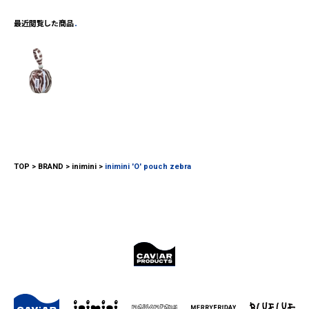
最近閲覧した商品
TOP
BRAND
inimini
inimini 'O' pouch zebra