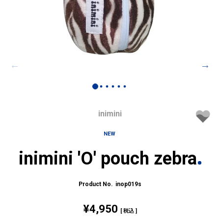
inimini
NEW
inimini 'O' pouch zebra
inop019s
¥
4,950
税込