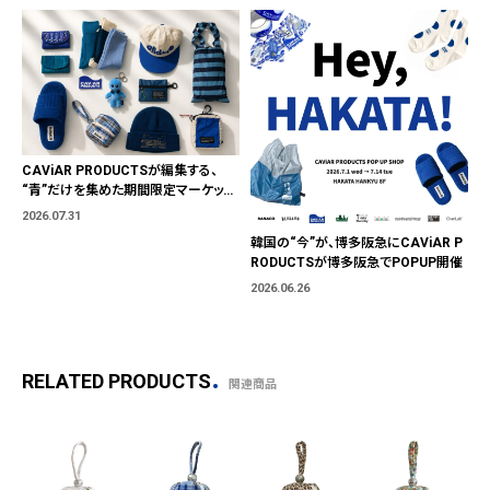
CAViAR PRODUCTSが編集する、
“青”だけを集めた期間限定マーケット
「BLUE MARKET」が横浜に。ブランド
2026.07.31
ではなく、"色"から出会う。
韓国の“今”が、博多阪急にCAViAR P
RODUCTSが博多阪急でPOPUP開催
2026.06.26
RELATED PRODUCTS
関連商品