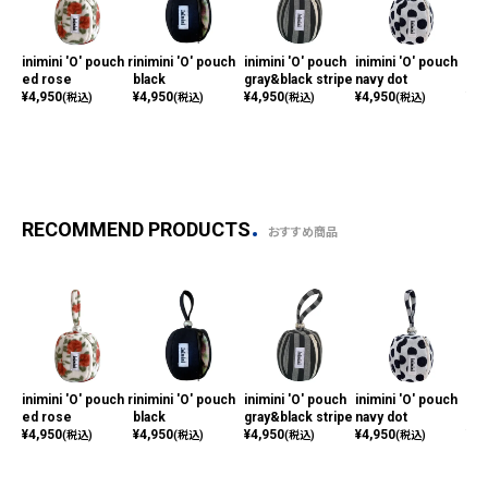
inimini 'O' pouch r
inimini 'O' pouch
inimini 'O' pouch
inimini 'O' pouch
ini
ed rose
black
gray&black stripe
navy dot
bla
¥
4,950
¥
4,950
¥
4,950
¥
4,950
¥
4,
(税込)
(税込)
(税込)
(税込)
RECOMMEND PRODUCTS
おすすめ商品
inimini 'O' pouch r
inimini 'O' pouch
inimini 'O' pouch
inimini 'O' pouch
ini
ed rose
black
gray&black stripe
navy dot
bla
¥
4,950
¥
4,950
¥
4,950
¥
4,950
¥
4,
(税込)
(税込)
(税込)
(税込)