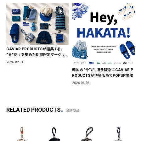
CAViAR PRODUCTSが編集する、
“青”だけを集めた期間限定マーケット
「BLUE MARKET」が横浜に。ブランド
2026.07.31
ではなく、"色"から出会う。
韓国の“今”が、博多阪急にCAViAR P
RODUCTSが博多阪急でPOPUP開催
2026.06.26
RELATED PRODUCTS
関連商品