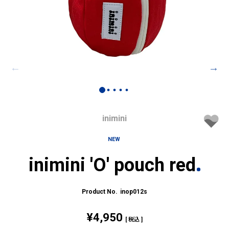
inimini
NEW
inimini 'O' pouch red
inop012s
¥
4,950
税込