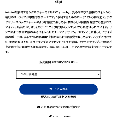
45
pt
iniminiを象徴するシグネチャーモデル「‘O’ pouch」。 丸みを帯びた独特のフォルムと、
輪状のストラップが印象的なポーチです。 “収納するためのポーチ”という枠を超え、アク
セサリーやバッグチャームのような感覚で楽しめる、韓国らしい自由な発想から生まれた
アイテム。名前の「O」は、そのアイコニックな丸いシルエットから名付けられています。 リ
ンゴのような立体感のあるフォルムをモチーフにデザイン。 コロンとした愛らしいサイズ
感のポーチは、まるで“小さな果実”を持ち歩くような感覚で楽しめます。 バッグに付けた
り、手首に掛けたり、スタイリングのアクセントとしても活躍。イヤホンやリップ、小物など
を収納できる実用性も兼ね備えた、iniminiらしいユーモアと感性が詰まったアイテムで
す。
販売期間
2026/06/10 12:00
〜
カートに入れる
税込16,500円以上 送料無料
この商品についての問い合わせ