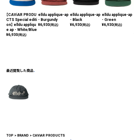
【CAViAR PRODU
elldu applique-ap
elldu applique-ap
elldu applique-ap
【C
CTS Special editi
- Burgundy
- Black
- Green
CTS
on】 elldu appliqu
¥
6,930
¥
6,930
¥
6,930
on】
(税込)
(税込)
(税込)
e ap - White/Blue
_bl
¥
6,930
¥
1,
(税込)
最近閲覧した商品
TOP
BRAND
CAViAR PRODUCTS