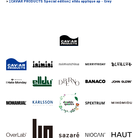
【CAViAR PRODUCTS Special edition】 elldu applique ap - Grey