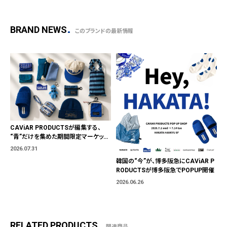
BRAND NEWS
このブランドの最新情報
CAViAR PRODUCTSが編集する、
“青”だけを集めた期間限定マーケット
「BLUE MARKET」が横浜に。ブランド
2026.07.31
ではなく、"色"から出会う。
韓国の“今”が、博多阪急にCAViAR P
RODUCTSが博多阪急でPOPUP開催
2026.06.26
RELATED PRODUCTS
関連商品