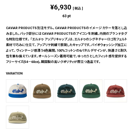
¥
6,930
税込
63
pt
CAViAR PRODUCTS別注モデル。CAViAR PRODUCTSのイメージカラーを落とし込
みました。バック部分にはCAViAR PRODUCTSのアイコンを刺繍。内側のブランドタグ
も特別仕様です。 「エルドゥ アップリキャップ」は、エルドゥのシグネチャーロゴをフェルト
素材で巧みに仕立て、アップリケ刺繍で表現したキャップです。バイオウォッシング加工に
よって、ヴィンテージ感漂う6色展開。100%コットンの6パネルデザインが、快適さと耐久
性を兼ね備えています。オールシーズン着用可能で、ゆったりとしたフィット感を提供する
フリーサイズ(54－60㎝)。韓国製の高いクオリティが際立つ逸品です。
VARiATION