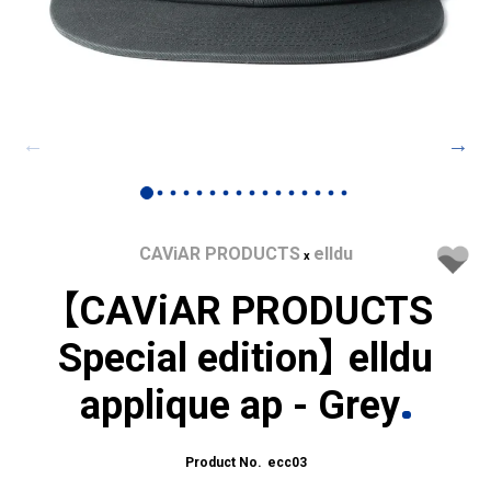
CAViAR PRODUCTS
elldu
x
【CAViAR PRODUCTS
Special edition】 elldu
applique ap - Grey
ecc03