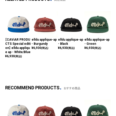
【CAViAR PRODU
elldu applique-ap
elldu applique-ap
elldu applique-ap
【C
CTS Special editi
- Burgundy
- Black
- Green
CTS
on】 elldu appliqu
¥
6,930
¥
6,930
¥
6,930
on】
(税込)
(税込)
(税込)
e ap - White/Blue
_bl
¥
6,930
¥
1,
(税込)
RECOMMEND PRODUCTS
おすすめ商品