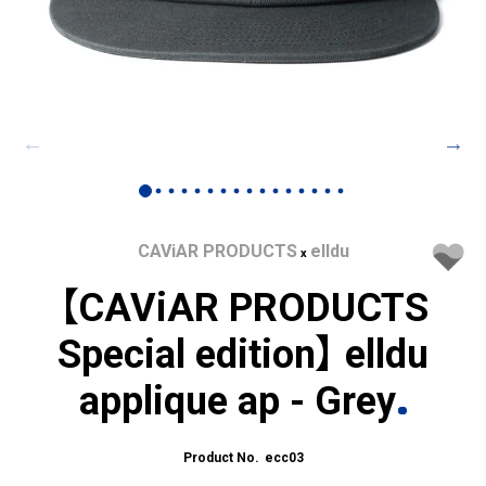
CAViAR PRODUCTS
elldu
x
【CAViAR PRODUCTS
Special edition】 elldu
applique ap - Grey
ecc03