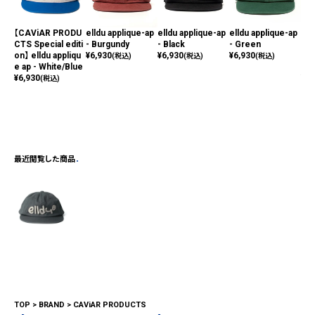
【CAViAR PRODU
elldu applique-ap
elldu applique-ap
elldu applique-ap
【C
CTS Special editi
- Burgundy
- Black
- Green
CTS
on】 elldu appliqu
¥
6,930
¥
6,930
¥
6,930
on】
(税込)
(税込)
(税込)
e ap - White/Blue
_bl
¥
6,930
¥
1,
(税込)
最近閲覧した商品
TOP
BRAND
CAViAR PRODUCTS