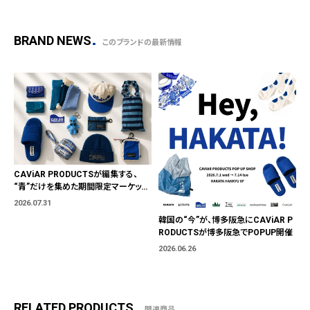
BRAND NEWS
このブランドの最新情報
CAViAR PRODUCTSが編集する、
“青”だけを集めた期間限定マーケット
「BLUE MARKET」が横浜に。ブランド
2026.07.31
ではなく、"色"から出会う。
韓国の“今”が、博多阪急にCAViAR P
RODUCTSが博多阪急でPOPUP開催
2026.06.26
RELATED PRODUCTS
関連商品