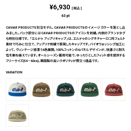
¥
6,930
税込
63
pt
CAViAR PRODUCTS別注モデル。CAViAR PRODUCTSのイメージカラーを落とし込
みました。バック部分にはCAViAR PRODUCTSのアイコンを刺繍。内側のブランドタグ
も特別仕様です。 「エルドゥ アップリキャップ」は、エルドゥのシグネチャーロゴをフェルト
素材で巧みに仕立て、アップリケ刺繍で表現したキャップです。バイオウォッシング加工に
よって、ヴィンテージ感漂う6色展開。100%コットンの6パネルデザインが、快適さと耐久
性を兼ね備えています。オールシーズン着用可能で、ゆったりとしたフィット感を提供する
フリーサイズ(54－60㎝)。韓国製の高いクオリティが際立つ逸品です。
VARiATION