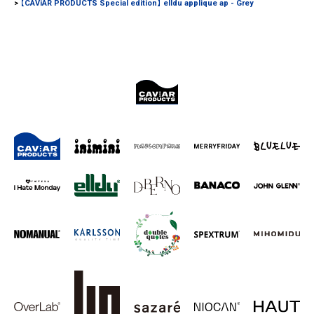
【CAViAR PRODUCTS Special edition】 elldu applique ap - Grey