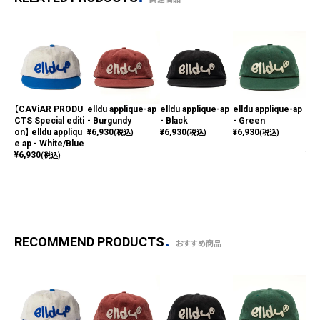
【CAViAR PRODU
elldu applique-ap
elldu applique-ap
elldu applique-ap
【C
CTS Special editi
- Burgundy
- Black
- Green
CTS
on】 elldu appliqu
¥
6,930
¥
6,930
¥
6,930
on】
(税込)
(税込)
(税込)
e ap - White/Blue
_bl
¥
6,930
¥
1,
(税込)
RECOMMEND PRODUCTS
おすすめ商品