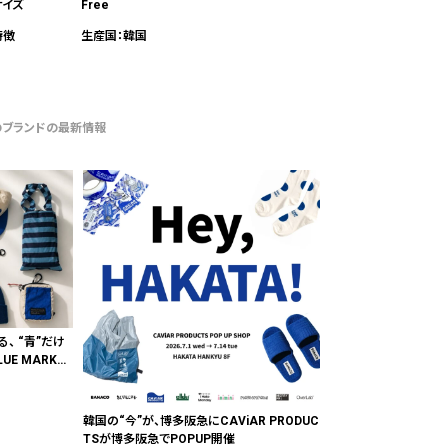
Free
生産国：韓国
のブランドの最新情報
る、 “青”だけ
E MARKE
"色"から出会
韓国の“今”が、博多阪急にCAViAR PRODUC
TSが博多阪急でPOPUP開催