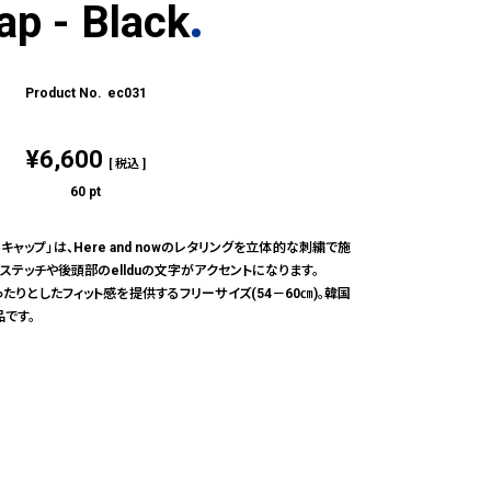
ap - Black
ec031
¥
6,600
税込
60
pt
キャップ」は、Here and nowのレタリングを立体的な刺繍で施
ステッチや後頭部のellduの文字がアクセントになります。
たりとしたフィット感を提供するフリーサイズ(54－60㎝)。韓国
です。