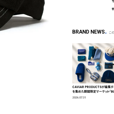
BRAND NEWS
こ
CAViAR PRODUCTSが編集す
を集めた期間限定マーケット「BLU
T」が横浜に。ブランドではなく、
2026.07.31
う。