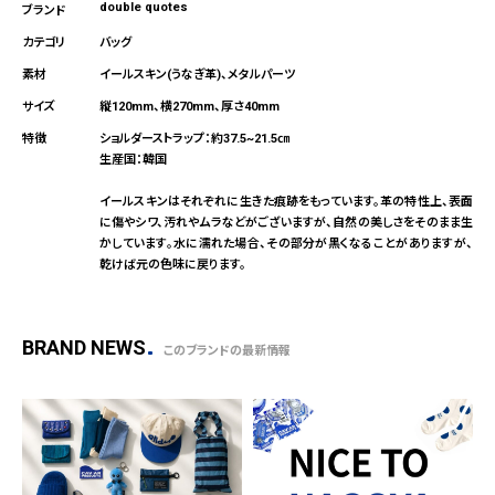
double quotes
バッグ
イールスキン(うなぎ革)、メタルパーツ
縦120mm、横270mm、厚さ40mm
ショルダーストラップ：約37.5~21.5㎝
生産国：韓国
イールスキンはそれぞれに生きた痕跡をもっています。革の特性上、表面
に傷やシワ、汚れやムラなどがございますが、自然の美しさをそのまま生
かしています。水に濡れた場合、その部分が黒くなることがありますが、
乾けば元の色味に戻ります。
BRAND NEWS
このブランドの最新情報