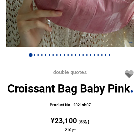
double quotes
Croissant Bag Baby Pink
2021sb07
¥
23,100
税込
210
pt