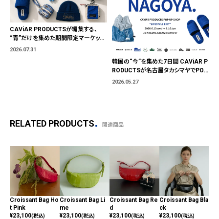
CAViAR PRODUCTSが編集する、
“青”だけを集めた期間限定マーケット
「BLUE MARKET」が横浜に。ブランド
2026.07.31
ではなく、"色"から出会う。
韓国の“今”を集めた7日間 CAViAR P
RODUCTSが名古屋タカシマヤでPOP
UP開催
2026.05.27
RELATED PRODUCTS
関連商品
Croissant Bag Ho
Croissant Bag Li
Croissant Bag Re
Croissant Bag Bla
Cro
t Pink
me
d
ck
y
¥
23,100
¥
23,100
¥
23,100
¥
23,100
¥
23
(税込)
(税込)
(税込)
(税込)