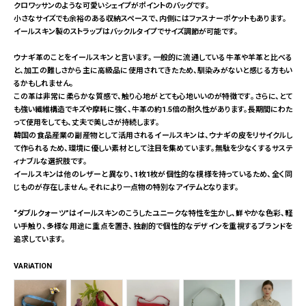
クロワッサンのような可愛いシェイプがポイントのバッグです。
小さなサイズでも余裕のある収納スペースで、内側にはファスナーポケットもあります。
イールスキン製のストラップはバックルタイプでサイズ調節が可能です。
ウナギ革のことをイールスキンと言います。一般的に流通している牛革や羊革と比べる
と、加工の難しさから主に高級品に使用されてきたため、馴染みがないと感じる方もい
るかもしれません。
この革は非常に柔らかな質感で、触り心地がとても心地いいのが特徴です。さらに、とて
も強い繊維構造でキズや摩耗に強く、牛革の約1.5倍の耐久性があります。長期間にわた
って使用をしても、丈夫で美しさが持続します。
韓国の食品産業の副産物として活用されるイールスキンは、ウナギの皮をリサイクルし
て作られるため、環境に優しい素材として注目を集めています。無駄を少なくするサステ
ィナブルな選択肢です。
イールスキンは他のレザーと異なり、1枚1枚が個性的な模様を持っているため、全く同
じものが存在しません。それにより一点物の特別なアイテムとなります。
“ダブルクォーツ”はイールスキンのこうしたユニークな特性を生かし、鮮やかな色彩、軽
い手触り、多様な用途に重点を置き、独創的で個性的なデザインを重視するブランドを
追求しています。
VARiATION