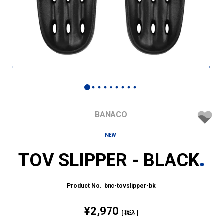
BANACO
NEW
TOV SLIPPER - BLACK
bnc-tovslipper-bk
¥
2,970
税込