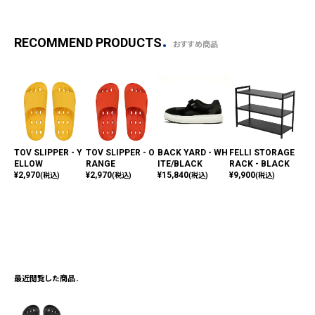
RECOMMEND PRODUCTS
おすすめ商品
TOV SLIPPER - Y
TOV SLIPPER - O
BACK YARD - WH
FELLI STORAGE
UN
ELLOW
RANGE
ITE/BLACK
RACK - BLACK
TE
¥
2,970
¥
2,970
¥
15,840
¥
9,900
¥
11
(税込)
(税込)
(税込)
(税込)
最近閲覧した商品