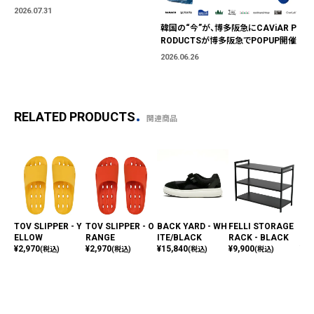
「BLUE MARKET」が横浜に。ブランド
2026.07.31
ではなく、"色"から出会う。
韓国の“今”が、博多阪急にCAViAR P
RODUCTSが博多阪急でPOPUP開催
2026.06.26
RELATED PRODUCTS
関連商品
TOV SLIPPER - Y
TOV SLIPPER - O
BACK YARD - WH
FELLI STORAGE
UN
ELLOW
RANGE
ITE/BLACK
RACK - BLACK
TE
¥
2,970
¥
2,970
¥
15,840
¥
9,900
¥
11
(税込)
(税込)
(税込)
(税込)