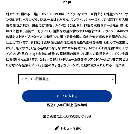
27
pt
軽やかで、頼れる一足。 TOV SLIPPERは、ビビッドなカラーが目を引く軽量シャワーサ
ンダルです。ベランダやバスルームはもちろん、ワンマイルシューズとしても活躍する汎用
性の高さが魅力。 底面には15個、サイドには2個、合計17個の水抜きホールを配置。水
はけに優れ、湿気がこもりにくく、清潔な状態を保ちやすい設計です。アウトソールは5つ
の溝とストライプパターンで構成され、滑りを最小限に抑えた安定感のある履き心地に
仕上げています。 素材には柔軟性と耐久性に優れたEVA素材を採用。ねじっても変形し
にくく、足をやさしく包み込むようなしなやかさが特徴です。 Mサイズは片足約100g、Lサ
イズでも片足約130gと非常に軽量で、長時間の着用でも足への負担を感じにくく、快適
にお使いいただけます。 2.5cmの程よいボリューム感を持つアウトソールが、安定感とさ
りげない存在感をプラス。日常のさまざまなシーンに、気軽に取り入れられる一足です。
カートに入れる
税込16,500円以上 送料無料
この商品についての問い合わせ
レビューを書く