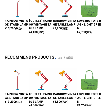
RAINBOW VINTA
【OUTLET】RAINB
RAINBOW VINTA
LOVE BIG TOTE B
LO
GE STAND LAMP
OW VINTAGE TA
GE TABLE LAMP
AG - LIGHT GREE
AG
¥
13,200
BLE LAMP
¥
8,800
N
LO
(税込)
(税込)
¥
4,400
¥
7,700
¥
7,
(税込)
(税込)
RECOMMEND PRODUCTS
おすすめ商品
RAINBOW VINTA
【OUTLET】RAINB
RAINBOW VINTA
LOVE BIG TOTE B
LO
GE STAND LAMP
OW VINTAGE TA
GE TABLE LAMP
AG - LIGHT GREE
AG
¥
13,200
BLE LAMP
¥
8,800
N
LO
(税込)
(税込)
¥
4,400
¥
7,700
¥
7,
(税込)
(税込)