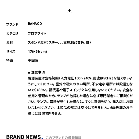
BANACO
フロアライト
スタンド素材：スチール、電球2個（黄色、白）
176×28(cm)
中国製
■ 注意事項
電源装置は定格範囲（入力電圧100～240V、周波数50Hz）を超えないよ
うにしてください。 室外や湿気の多い場所、不安定な場所には設置しな
いでください。 調光器や電子スイッチとは併用しないでください。 安全な
使用と管理のため、ランプが故障した場合は必ず専門業者にご相談くだ
さい。 ランプに異常が発生した場合は、すぐに電源を切り、購入店にお問
い合わせください。 本製品の部品は交換はできません。 6歳未満のお子
様には設置できません。
BRAND NEWS
このブランドの最新情報