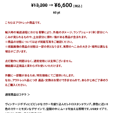
¥
6,600
¥
13,200
→
税込
60
pt
こちらはアウトレット商品です。
輸入時の輸送過程における衝撃により、外箱のダメージ、ランプシェード（傘）部分にへ
こみが見られるものや、土台部分に擦れ・傷がある商品が含まれます。
※商品の状態については必ず掲載写真をご確認ください。
※掲載画像の商品の状態は一部の例となります。実際のへこみの大きさ・場所は異なる
場合がございます。
点灯動作に問題はなく、通常使用には支障ございません。
機能面は正規品と変わらずお使いいただけます。
外観に一部難があるため、特別価格にてご提供いたします。
なお、アウトレット品につき 返品・交換はお受けできませんので、あらかじめご了承のう
えご購入ください。
通常商品はコチラ ＞
ヴィンテージボディにビビッドなカラーを盛り込んだレトロスタンドランプ。原色に近い3
色のカラーとモダンなデザインで、空間の中にムードを加える照明です。USBタイプで、