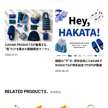
CAViAR PRODUCTSが編集する、
“青”だけを集めた期間限定マーケット
「BLUE MARKET」が横浜に。ブランド
2026.07.31
ではなく、"色"から出会う。
韓国の“今”が、博多阪急にCAViAR P
RODUCTSが博多阪急でPOPUP開催
2026.06.26
RELATED PRODUCTS
関連商品