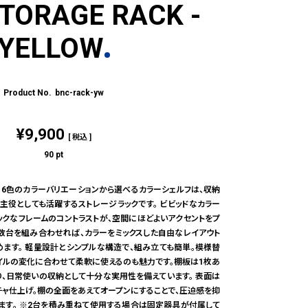
STORAGE RACK -
YELLOW
bnc-rack-yw
¥
9,900
税込
90
pt
 6色のカラーバリエーションから選べるカラーシェルフは、収納
主役としても活躍するストレージラックです。 ビビッドなカラー
ックなフレームのコントラストが、空間にほどよいアクセントをプ
複数台を組み合わせれば、カラーをミックスした自由なレイアウト
めます。 軽量設計とシンプルな構造で、組み立ても簡単。模様替
タイルの変化に合わせて柔軟に使えるのも魅力です。棚板は1枚あ
り、日常使いの収納として十分な実用性を備えています。 表面は
チャ仕上げ。棚の全面をあえてオープンにすることで、圧迫感を抑
れます。 ※2台を積み重ねて使用する場合は固定器具が付属して