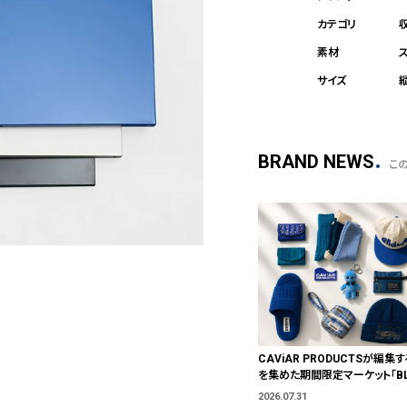
縦
BRAND NEWS
こ
CAViAR PRODUCTSが編集す
を集めた期間限定マーケット「BLU
T」が横浜に。ブランドではなく、
2026.07.31