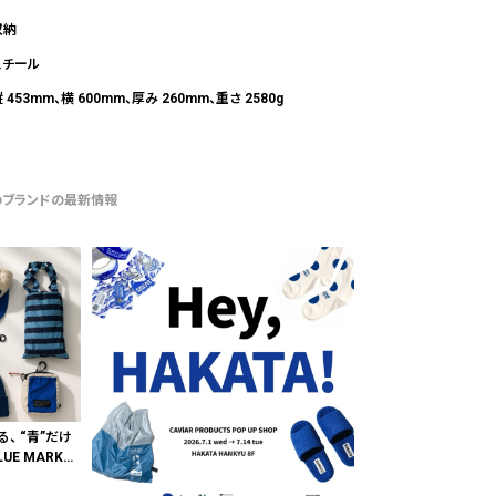
収納
スチール
 453mm、横 600mm、厚み 260mm、重さ 2580g
のブランドの最新情報
る、 “青”だけ
E MARKE
"色"から出会