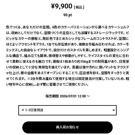
¥
9,900
税込
90
pt
色でつくる、あなただけの空間。 6色のカラーバリエーションから選べるカラーシェルフ
は、収納としてだけでなく、空間づくりの主役としても活躍するストレージラックです。 ビ
ビッドなカラーの棚板と、無彩色でまとめたシックなフレームのコントラストが、空間に
ほどよいアクセントをプラス。1台でも存在感があり、複数台を組み合わせれば、カラーを
ミックスした自由なレイアウトで、自分だけのスタイルを楽しめます。 軽量設計とシンプ
ルな構造で、組み立ても簡単。模様替えや移動がしやすく、ライフスタイルの変化に合わ
せて柔軟に使えるのも魅力です。棚板は1枚あたり約15kgまでの耐荷重があり、日常使
いの収納として十分な実用性を備えています。 表面は傷や汚れに強いマットなテクスチ
ャ仕上げ。棚の全面をあえてオープンにすることで、圧迫感を抑え、空間をすっきりと見
せてくれます。 ※2台を積み重ねて使用する場合は固定器具が付属していないため、軽
い物を中心に収納し、必ず壁に密着させてご使用ください。
販売期間
2026/07/01 12:00
〜
再入荷お知らせ