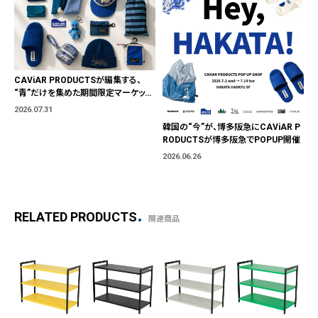
CAViAR PRODUCTSが編集する、
“青”だけを集めた期間限定マーケット
「BLUE MARKET」が横浜に。ブランド
2026.07.31
ではなく、"色"から出会う。
韓国の“今”が、博多阪急にCAViAR P
RODUCTSが博多阪急でPOPUP開催
2026.06.26
RELATED PRODUCTS
関連商品