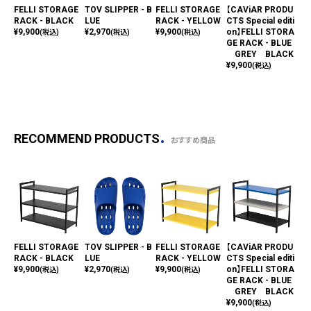
FELLI STORAGE
TOV SLIPPER - B
FELLI STORAGE
【CAViAR PRODU
FE
RACK - BLACK
LUE
RACK - YELLOW
CTS Special editi
RA
¥
9,900
¥
2,970
¥
9,900
on】FELLI STORA
¥
9,
(税込)
(税込)
(税込)
GE RACK - BLUE
GREY BLACK
¥
9,900
(税込)
RECOMMEND PRODUCTS
おすすめ商品
FELLI STORAGE
TOV SLIPPER - B
FELLI STORAGE
【CAViAR PRODU
FE
RACK - BLACK
LUE
RACK - YELLOW
CTS Special editi
RA
¥
9,900
¥
2,970
¥
9,900
on】FELLI STORA
¥
9,
(税込)
(税込)
(税込)
GE RACK - BLUE
GREY BLACK
¥
9,900
(税込)