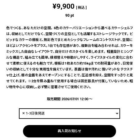
¥
9,900
税込
90
pt
色でつくる、あなただけの空間。 6色のカラーバリエーションから選べるカラーシェルフ
は、収納としてだけでなく、空間づくりの主役としても活躍するストレージラックです。 ビ
ビッドなカラーの棚板と、無彩色でまとめたシックなフレームのコントラストが、空間に
ほどよいアクセントをプラス。1台でも存在感があり、複数台を組み合わせれば、カラーを
ミックスした自由なレイアウトで、自分だけのスタイルを楽しめます。 軽量設計とシンプ
ルな構造で、組み立ても簡単。模様替えや移動がしやすく、ライフスタイルの変化に合わ
せて柔軟に使えるのも魅力です。棚板は1枚あたり約15kgまでの耐荷重があり、日常使
いの収納として十分な実用性を備えています。 表面は傷や汚れに強いマットなテクスチ
ャ仕上げ。棚の全面をあえてオープンにすることで、圧迫感を抑え、空間をすっきりと見
せてくれます。 ※2台を積み重ねて使用する場合は固定器具が付属していないため、軽
い物を中心に収納し、必ず壁に密着させてご使用ください。
販売期間
2026/07/01 12:00
〜
再入荷お知らせ