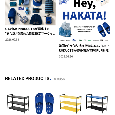
CAViAR PRODUCTSが編集する、
“青”だけを集めた期間限定マーケット
「BLUE MARKET」が横浜に。ブランド
2026.07.31
ではなく、"色"から出会う。
韓国の“今”が、博多阪急にCAViAR P
RODUCTSが博多阪急でPOPUP開催
2026.06.26
RELATED PRODUCTS
関連商品