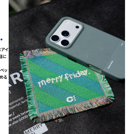
なアイ
軽に
、ベッ
める