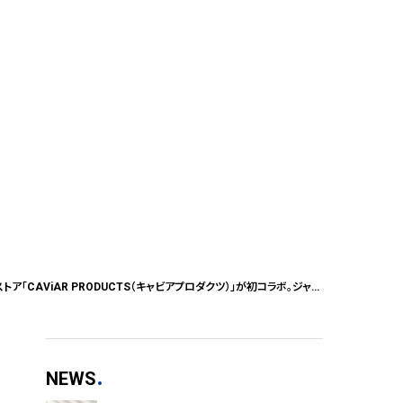
手のひらサイズの「MERRYFRIDAY」。韓国発スローケットブランド「MERRYFRIDAY（メリーフライデー）」とキュレーションストア「CAViAR PRODUCTS（キャビアプロダクツ）」が初コラボ。ジャガード織スローケットの世界観をそのまま落とし込んだコースター、7月1日(水)より発売。
NEWS