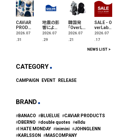
CAViAR
地震の影
韓国発
SALE - O
PRODU
響による
「OverLa
verLab 5
CTSが
お荷物の
b(オーバ
0%OFF
2026.07
2026.07
2026.07
2026.07
編集す
お届けに
ーラボ)」
.31
.29
.21
.17
る、
関するお
が超軽量
“青”だけ
知らせ
パッカブ
NEWS LIST >
を集めた
ルバッグ
期間限定
パック発
マーケッ
売。
CATEGORY
ト「BLUE
MARKE
T」が横
CAMPAIGN
EVENT
RELEASE
浜に。ブ
ランドで
はな
く、"色"か
BRAND
ら出会
う。
BANACO
BLUELUE
CAViAR PRODUCTS
DBERNO
double quotes
elldu
I HATE MONDAY
inimini
JOHNGLENN
KARLSSON
MASCOMPANY