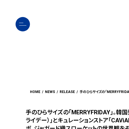
コ
ナ
ン
ビ
テ
ゲ
ン
ー
ツ
シ
へ
ョ
ス
ン
キ
に
ッ
移
プ
動
HOME
NEWS
RELEASE
手のひらサイズの「MERRYFRIDAY」。韓国
ライデー）」とキュレーションストア「CAViA
ボ。ジャガード織スローケットの世界観をそ