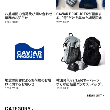
お盆期間の出荷及び問い合わせ
CAViAR PRODUCTSが編集す
業務のお知らせ
る、 “青”だけを集めた期間限定
マーケット「BLUE MARKET」が
2026.08.08
2026.07.31
横浜に。ブランドではなく、"色"か
ら出会う。
地震の影響によるお荷物のお届
韓国発「OverLab(オーバーラ
けに関するお知らせ
ボ)」が超軽量パッカブルバッグパ
ック発売。
2026.07.29
2026.07.21
NEWS LIST >
CATEGORY