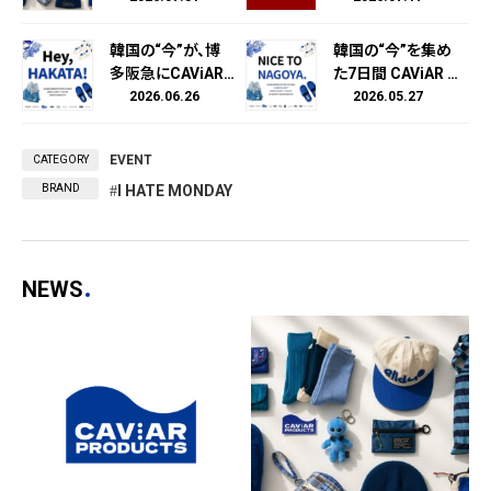
期間限定マーケッ
ト「BLUE MARKE
韓国の“今”が、博
韓国の“今”を集め
T」が横浜に。ブラ
多阪急にCAViAR
た7日間 CAViAR P
ンドではな
PRODUCTSが博
RODUCTSが名古
2026.06.26
2026.05.27
く、"色"から出会う。
多阪急でPOPUP
屋タカシマヤでPO
開催
PUP開催
EVENT
CATEGORY
BRAND
I HATE MONDAY
NEWS