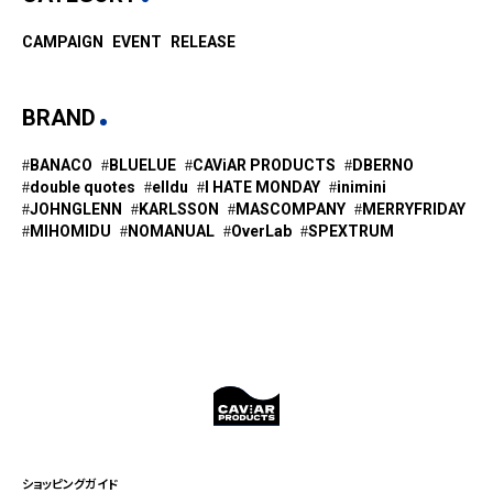
CAMPAIGN
EVENT
RELEASE
BRAND
BANACO
BLUELUE
CAViAR PRODUCTS
DBERNO
double quotes
elldu
I HATE MONDAY
inimini
JOHNGLENN
KARLSSON
MASCOMPANY
MERRYFRIDAY
MIHOMIDU
NOMANUAL
OverLab
SPEXTRUM
ショッピングガイド