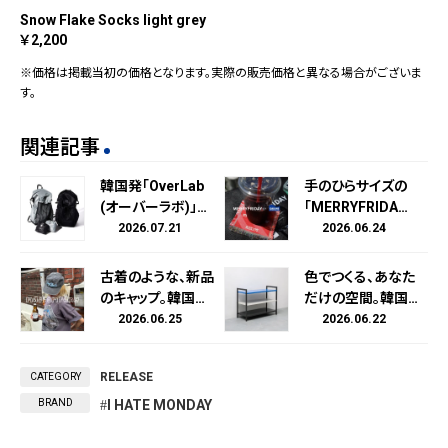
Snow Flake Socks light grey
2,200
※価格は掲載当初の価格となります。実際の販売価格と異なる場合がございま
す。
関連記事
韓国発「OverLab
手のひらサイズの
(オーバーラボ)」が
「MERRYFRIDA
超軽量パッカブル
Y」。韓国発スロー
2026.07.21
2026.06.24
バッグパック発売。
ケットブランド「ME
RRYFRIDAY（メリ
古着のような、新品
色でつくる、あなた
ーフライデー）」と
のキャップ。韓国発
だけの空間。韓国
キュレーションスト
ヘッドウェアブラン
発ライフスタイルブ
2026.06.25
2026.06.22
ア「CAViAR PROD
ド「MASCOMPAN
ランド「BANACO
UCTS（キャビアプ
Y」新作モデル、7月
（バナコ）」のストレ
ロダクツ）」が初コ
RELEASE
CATEGORY
1日(水)発売。
ージラックが日本
ラボ。ジャガード織
初上陸。CAViAR P
BRAND
I HATE MONDAY
スローケットの世
RODUCTS限定カ
界観をそのまま落
ラーも同時発売。