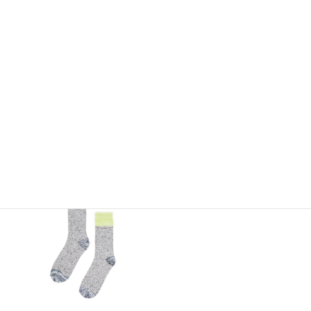
Edinburgh Socks Toffee
Snow Flake Socks black
1,320
2,200