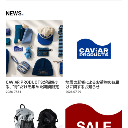
とし込んだコース
ター、7月1日(水)よ
NEWS
り発売。
CAViAR PRODUCTSが編集す
地震の影響によるお荷物のお届
る、 “青”だけを集めた期間限定
けに関するお知らせ
マーケット「BLUE MARKET」が
2026.07.31
2026.07.29
横浜に。ブランドではなく、"色"か
ら出会う。