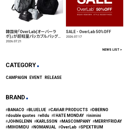
韓国発「OverLab(オーバーラ
SALE - OverLab 50%OFF
ボ)」が超軽量パッカブルバッグパ
2026.07.17
ック発売。
2026.07.21
NEWS LIST >
CATEGORY
CAMPAIGN
EVENT
RELEASE
BRAND
BANACO
BLUELUE
CAViAR PRODUCTS
DBERNO
double quotes
elldu
I HATE MONDAY
inimini
JOHNGLENN
KARLSSON
MASCOMPANY
MERRYFRIDAY
MIHOMIDU
NOMANUAL
OverLab
SPEXTRUM