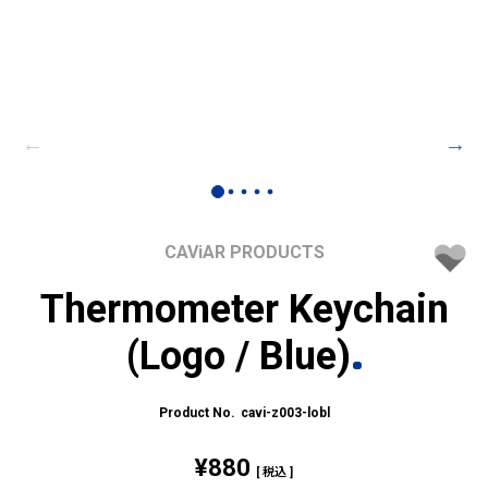
CAViAR PRODUCTS
Thermometer Keychain
(Logo / Blue)
cavi-z003-lobl
¥
880
税込