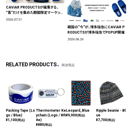
CAViAR PRODUCTSが編集する、
“青”だけを集めた期間限定マーケット
「BLUE MARKET」が横浜に。ブランド
2026.07.31
ではなく、"色"から出会う。
韓国の“今”が、博多阪急にCAViAR P
RODUCTSが博多阪急でPOPUP開催
2026.06.26
RELATED PRODUCTS
関連商品
Packing Tape (Lo
Thermometer Ke
Leopard_Blue
Ripple beanie - Bl
Sli
go / Blue)
ychain (Logo / Wh
¥
9,900
ue
Whi
(税込)
¥
1,100
ite)
¥
7,700
¥
1,
(税込)
(税込)
¥
880
(税込)