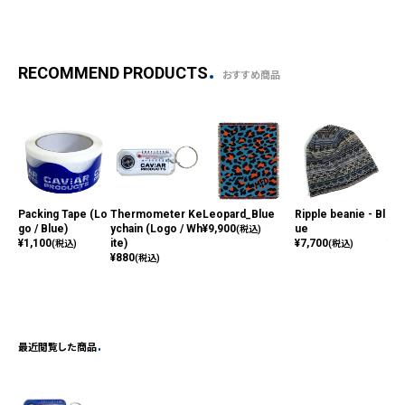
RECOMMEND PRODUCTS
おすすめ商品
Packing Tape (Lo
Thermometer Ke
Leopard_Blue
Ripple beanie - Bl
Sli
go / Blue)
ychain (Logo / Wh
¥
9,900
ue
Whi
(税込)
¥
1,100
ite)
¥
7,700
¥
1,
(税込)
(税込)
¥
880
(税込)
最近閲覧した商品