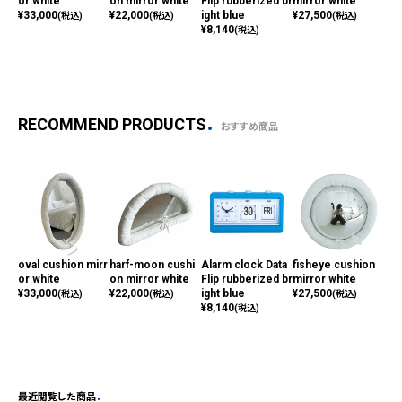
or white
on mirror white
Flip rubberized br
mirror white
p i
¥
33,000
¥
22,000
ight blue
¥
27,500
¥
19
(税込)
(税込)
(税込)
¥
8,140
(税込)
RECOMMEND PRODUCTS
おすすめ商品
oval cushion mirr
harf-moon cushi
Alarm clock Data
fisheye cushion
Wal
or white
on mirror white
Flip rubberized br
mirror white
p i
¥
33,000
¥
22,000
ight blue
¥
27,500
¥
19
(税込)
(税込)
(税込)
¥
8,140
(税込)
最近閲覧した商品