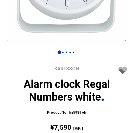
KARLSSON
Alarm clock Regal
Numbers white
ka5989wh
¥
7,590
税込