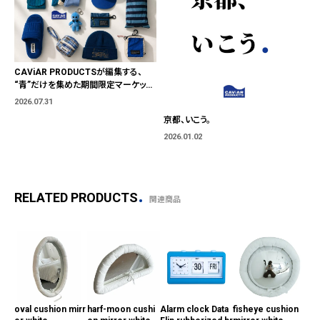
CAViAR PRODUCTSが編集する、
“青”だけを集めた期間限定マーケット
「BLUE MARKET」が横浜に。ブランド
2026.07.31
ではなく、"色"から出会う。
京都、いこう。
2026.01.02
RELATED PRODUCTS
関連商品
oval cushion mirr
harf-moon cushi
Alarm clock Data
fisheye cushion
Wal