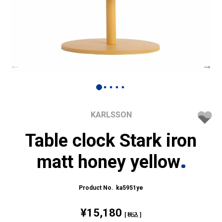
KARLSSON
Table clock Stark iron
matt honey yellow
ka5951ye
¥
15,180
税込