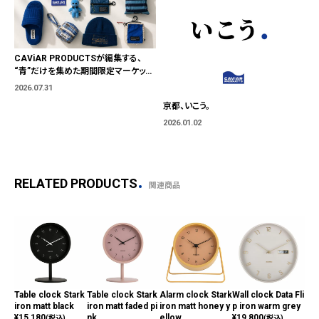
CAViAR PRODUCTSが編集する、
“青”だけを集めた期間限定マーケット
「BLUE MARKET」が横浜に。ブランド
2026.07.31
ではなく、"色"から出会う。
京都、いこう。
2026.01.02
RELATED PRODUCTS
関連商品
Table clock Stark
Table clock Stark
Alarm clock Stark
Wall clock Data Fli
Ala
iron matt black
iron matt faded pi
iron matt honey y
p iron warm grey
iro
¥
15,180
nk
ellow
¥
19,800
nk
(税込)
(税込)