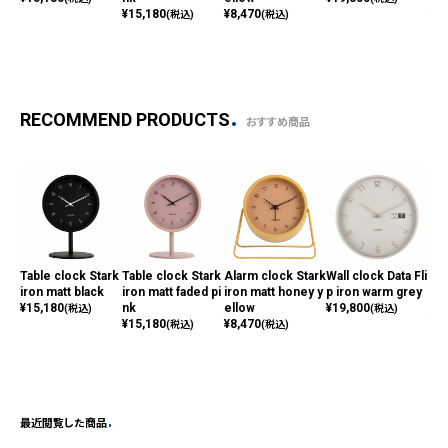
¥
15,180
¥
8,470
¥
8,
(税込)
(税込)
RECOMMEND PRODUCTS
おすすめ商品
Table clock Stark
Table clock Stark
Alarm clock Stark
Wall clock Data Fli
Ala
iron matt black
iron matt faded pi
iron matt honey y
p iron warm grey
iro
¥
15,180
nk
ellow
¥
19,800
nk
(税込)
(税込)
¥
15,180
¥
8,470
¥
8,
(税込)
(税込)
最近閲覧した商品