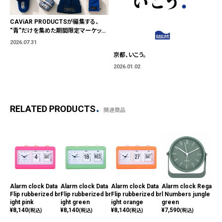
CAViAR PRODUCTSが編集する、
“青”だけを集めた期間限定マーケット
「BLUE MARKET」が横浜に。ブランド
2026.07.31
ではなく、"色"から出会う。
京都、いこう。
2026.01.02
RELATED PRODUCTS
関連商品
Alarm clock Data
Alarm clock Data
Alarm clock Data
Alarm clock Rega
Ala
Flip rubberized br
Flip rubberized br
Flip rubberized br
l Numbers jungle
l N
ight pink
ight green
ight orange
green
ed
¥
8,140
¥
8,140
¥
8,140
¥
7,590
¥
7,
(税込)
(税込)
(税込)
(税込)