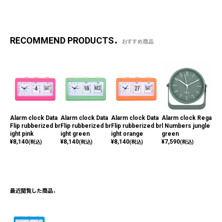
RECOMMEND PRODUCTS
おすすめ商品
Alarm clock Data
Alarm clock Data
Alarm clock Data
Alarm clock Rega
Ala
Flip rubberized br
Flip rubberized br
Flip rubberized br
l Numbers jungle
l N
ight pink
ight green
ight orange
green
ed
¥
8,140
¥
8,140
¥
8,140
¥
7,590
¥
7,
(税込)
(税込)
(税込)
(税込)
最近閲覧した商品