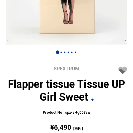
SPEXTRUM
Flapper tissue Tissue UP
Girl Sweet
spx-s-tg003sw
¥
6,490
税込