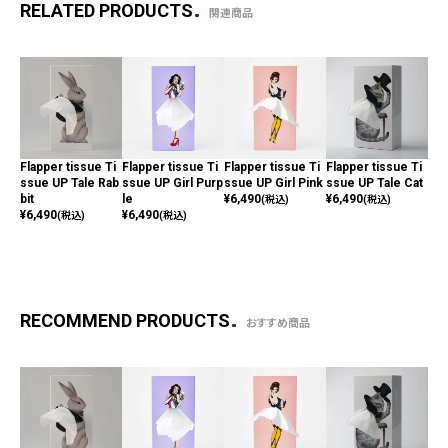
RELATED PRODUCTS
関連商品
Flapper tissue Ti
Flapper tissue Ti
Flapper tissue Ti
Flapper tissue Ti
Fla
ssue UP Tale Rab
ssue UP Girl Purp
ssue UP Girl Pink
ssue UP Tale Cat
ssu
bit
le
¥
6,490
¥
6,490
e A
(税込)
(税込)
¥
6,490
¥
6,490
¥
6,
(税込)
(税込)
RECOMMEND PRODUCTS
おすすめ商品