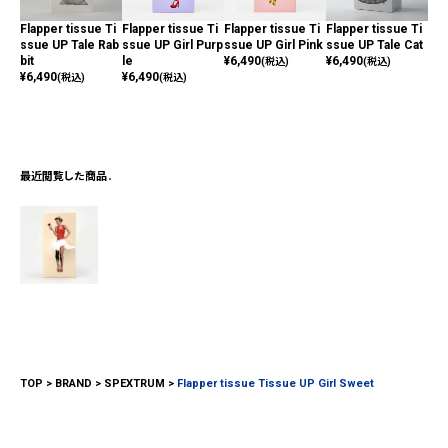
Flapper tissue Ti
Flapper tissue Ti
Flapper tissue Ti
Flapper tissue Ti
Fla
ssue UP Tale Rab
ssue UP Girl Purp
ssue UP Girl Pink
ssue UP Tale Cat
ssu
bit
le
¥
6,490
¥
6,490
e A
(税込)
(税込)
¥
6,490
¥
6,490
¥
6,
(税込)
(税込)
最近閲覧した商品
TOP
BRAND
SPEXTRUM
Flapper tissue Tissue UP Girl Sweet