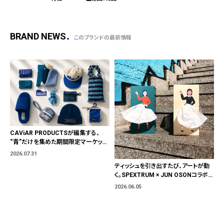
BRAND NEWS
このブランドの最新情報
CAViAR PRODUCTSが編集する、
“青”だけを集めた期間限定マーケット
「BLUE MARKET」が横浜に。ブランド
2026.07.31
ではなく、"色"から出会う。
ティッシュを引き出すたび、アートが動
く。SPEXTRUM × JUN OSONコラボテ
ィッシュケース
2026.06.05