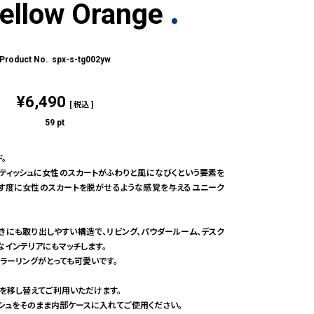
Yellow Orange
spx-s-tg002yw
¥
6,490
税込
59
pt
。
のティッシュに女性のスカートがふわりと風になびくという要素を
出す度に女性のスカートを脱がせるような感覚を与えるユニーク
きにも取り出しやすい構造で、リビング、パウダールーム、デスク
なインテリアにもマッチします。
ラーリングがとっても可愛いです。
を移し替えてご利用いただけます。
シュをそのまま内部ケースに入れてご使用ください。