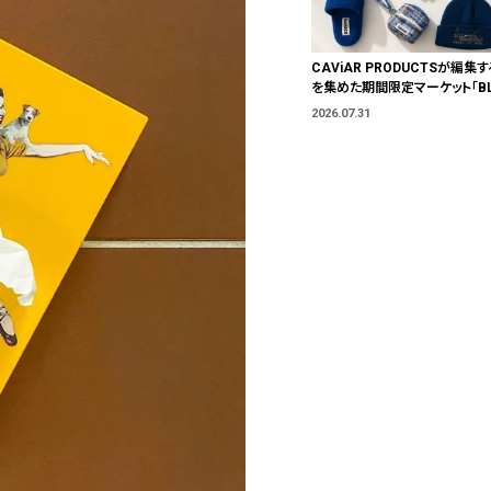
CAViAR PRODUCTSが編集す
を集めた期間限定マーケット「BLU
T」が横浜に。ブランドではなく、
2026.07.31
う。