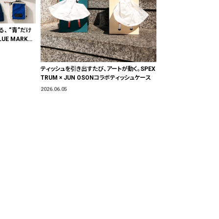
る、 “青”だけ
E MARKE
"色"から出会
ティッシュを引き出すたび、アートが動く。SPEX
TRUM × JUN OSONコラボティッシュケース
2026.06.05