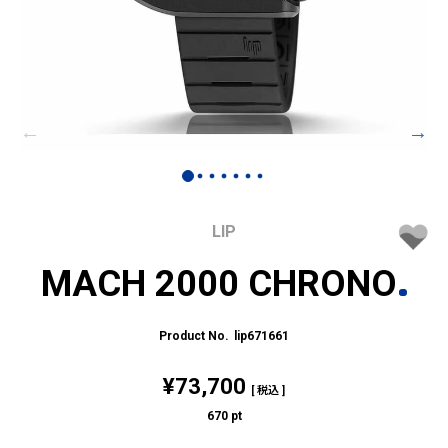
LIP
MACH 2000 CHRONO
lip671661
¥
73,700
税込
670
pt