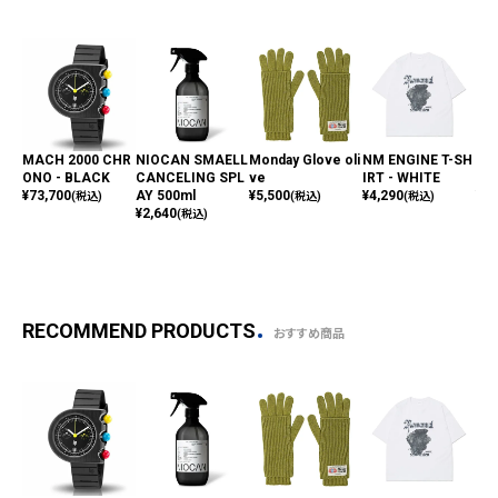
MACH 2000 CHR
NIOCAN SMAELL
Monday Glove oli
NM ENGINE T-SH
Mon
ONO - BLACK
CANCELING SPL
ve
IRT - WHITE
en
¥
73,700
AY 500ml
¥
5,500
¥
4,290
¥
5,
(税込)
(税込)
(税込)
¥
2,640
(税込)
RECOMMEND PRODUCTS
おすすめ商品