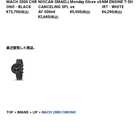
MACH 2000 CHR
NIOCAN SMAELL
Monday Glove oli
NM ENGINE T-SH
Mon
ONO - BLACK
CANCELING SPL
ve
IRT - WHITE
en
¥
73,700
AY 500ml
¥
5,500
¥
4,290
¥
5,
(税込)
(税込)
(税込)
¥
2,640
(税込)
最近閲覧した商品
TOP
BRAND
LIP
MACH 2000 CHRONO