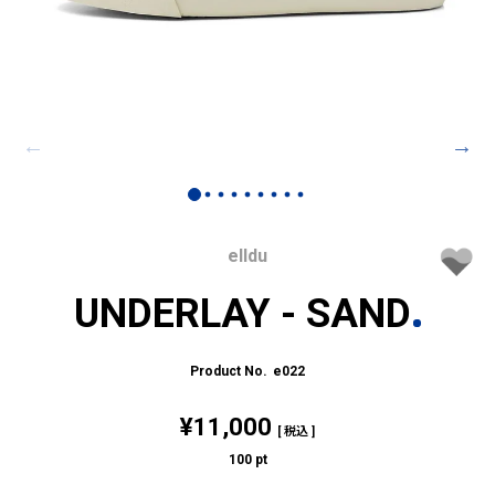
elldu
UNDERLAY - SAND
e022
¥
11,000
税込
100
pt