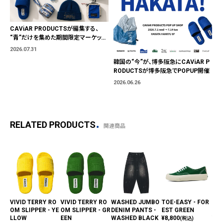
CAViAR PRODUCTSが編集する、
“青”だけを集めた期間限定マーケット
「BLUE MARKET」が横浜に。ブランド
2026.07.31
ではなく、"色"から出会う。
韓国の“今”が、博多阪急にCAViAR P
RODUCTSが博多阪急でPOPUP開催
2026.06.26
RELATED PRODUCTS
関連商品
VIVID TERRY RO
VIVID TERRY RO
WASHED JUMBO
TOE-EASY - FOR
TOV
OM SLIPPER - YE
OM SLIPPER - GR
DENIM PANTS -
EST GREEN
EL
LLOW
EEN
WASHED BLACK
¥
8,800
¥
2,
(税込)