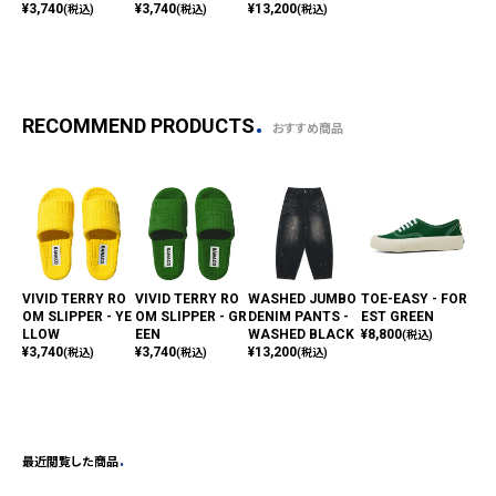
¥
3,740
¥
3,740
¥
13,200
(税込)
(税込)
(税込)
RECOMMEND PRODUCTS
おすすめ商品
VIVID TERRY RO
VIVID TERRY RO
WASHED JUMBO
TOE-EASY - FOR
TOV
OM SLIPPER - YE
OM SLIPPER - GR
DENIM PANTS -
EST GREEN
EL
LLOW
EEN
WASHED BLACK
¥
8,800
¥
2,
(税込)
¥
3,740
¥
3,740
¥
13,200
(税込)
(税込)
(税込)
最近閲覧した商品