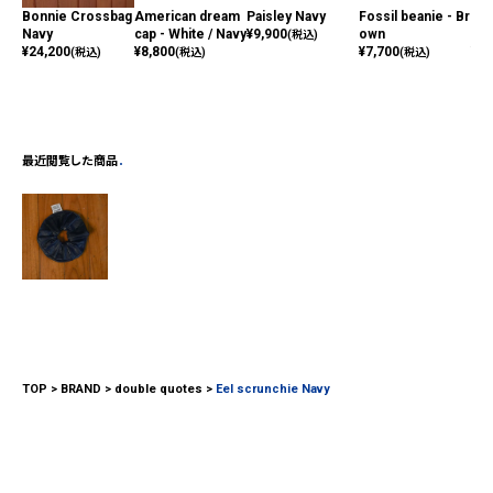
Bonnie Crossbag
American dream
Paisley Navy
Fossil beanie - Br
Her
Navy
cap - White / Navy
¥
9,900
own
ch 
(税込)
¥
24,200
¥
8,800
¥
7,700
¥
6,
(税込)
(税込)
(税込)
最近閲覧した商品
TOP
BRAND
double quotes
Eel scrunchie Navy