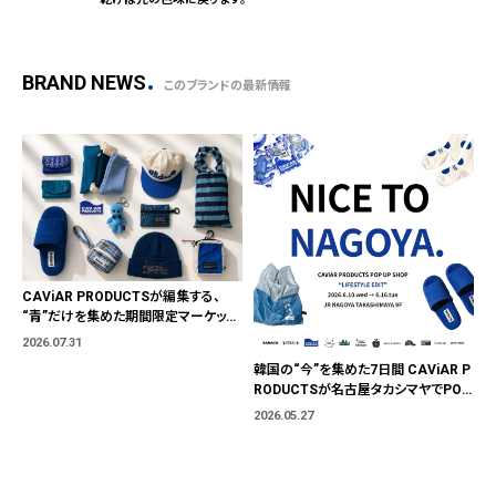
BRAND NEWS
このブランドの最新情報
CAViAR PRODUCTSが編集する、
“青”だけを集めた期間限定マーケット
「BLUE MARKET」が横浜に。ブランド
2026.07.31
ではなく、"色"から出会う。
韓国の“今”を集めた7日間 CAViAR P
RODUCTSが名古屋タカシマヤでPOP
UP開催
2026.05.27