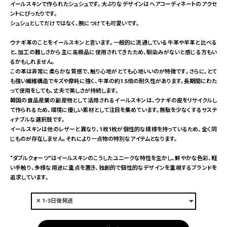
イールスキンで作られたシュシュです。大ぶりなデザインはヘアコーディネートのアクセ
ントにぴったりです。
シュシュとしてだけではなく、腕につけても可愛いです。
ウナギ革のことをイールスキンと言います。一般的に流通している牛革や羊革と比べる
と、加工の難しさから主に高級品に使用されてきたため、馴染みがないと感じる方もい
るかもしれません。
この革は非常に柔らかな質感で、触り心地がとても心地いいのが特徴です。さらに、とて
も強い繊維構造でキズや摩耗に強く、牛革の約1.5倍の耐久性があります。長期間にわた
って使用をしても、丈夫で美しさが持続します。
韓国の食品産業の副産物として活用されるイールスキンは、ウナギの皮をリサイクルし
て作られるため、環境に優しい素材として注目を集めています。無駄を少なくするサステ
ィナブルな選択肢です。
イールスキンは他のレザーと異なり、1枚1枚が個性的な模様を持っているため、全く同
じものが存在しません。それにより一点物の特別なアイテムとなります。
“ダブルクォーツ”はイールスキンのこうしたユニークな特性を生かし、鮮やかな色彩、軽
い手触り、多様な用途に重点を置き、独創的で個性的なデザインを重視するブランドを
追求しています。