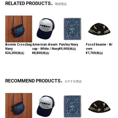
RELATED PRODUCTS
関連商品
Bonnie Crossbag
American dream
Paisley Navy
Fossil beanie - Br
Her
Navy
cap - White / Navy
¥
9,900
own
ch 
(税込)
¥
24,200
¥
8,800
¥
7,700
¥
6,
(税込)
(税込)
(税込)
RECOMMEND PRODUCTS
おすすめ商品