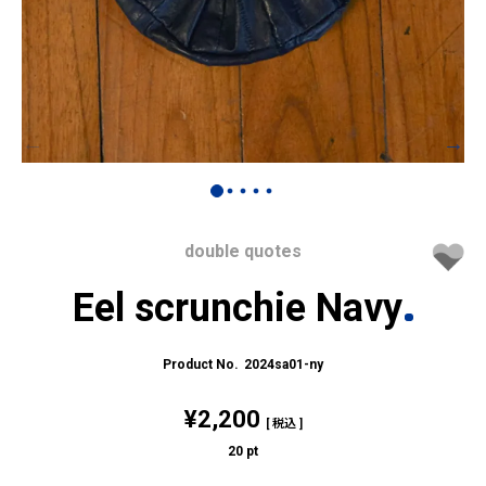
double quotes
Eel scrunchie Navy
2024sa01-ny
¥
2,200
税込
20
pt