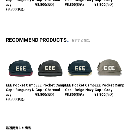
avy
¥
8,800
¥
8,800
¥
8,800
¥
6,
(税込)
(税込)
(税込)
¥
8,800
(税込)
RECOMMEND PRODUCTS
おすすめ商品
EEE Pocket Camp
EEE Pocket Camp
EEE Pocket Camp
EEE Pocket Camp
Wav
Cap - Burgundy N
Cap - Charcoal
Cap - Beige Navy
Cap - Grey
- A
avy
¥
8,800
¥
8,800
¥
8,800
¥
6,
(税込)
(税込)
(税込)
¥
8,800
(税込)
最近閲覧した商品