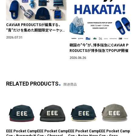
CAViAR PRODUCTSが編集する、
“青”だけを集めた期間限定マーケット
「BLUE MARKET」が横浜に。ブランド
2026.07.31
ではなく、"色"から出会う。
韓国の“今”が、博多阪急にCAViAR P
RODUCTSが博多阪急でPOPUP開催
2026.06.26
RELATED PRODUCTS
関連商品
EEE Pocket Camp
EEE Pocket Camp
EEE Pocket Camp
EEE Pocket Camp
Wav
Cap - Burgundy N
Cap - Charcoal
Cap - Beige Navy
Cap - Grey
- A