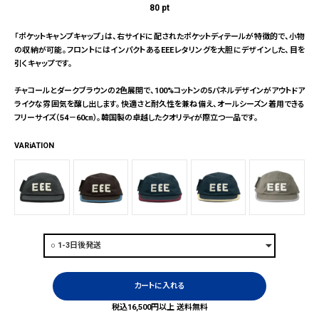
80
pt
「ポケットキャンプキャップ」は、右サイドに配されたポケットディテールが特徴的で、小物
の収納が可能。フロントにはインパクトあるEEEレタリングを大胆にデザインした、目を
引くキャップです。
チャコールとダークブラウンの2色展開で、100%コットンの5パネルデザインがアウトドア
ライクな雰囲気を醸し出します。快適さと耐久性を兼ね備え、オールシーズン着用できる
フリーサイズ（54－60㎝）。韓国製の卓越したクオリティが際立つ一品です。
VARiATION
カートに入れる
税込16,500円以上 送料無料